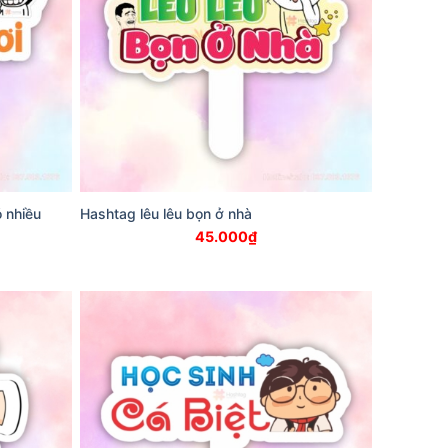
ó nhiều
Hashtag lêu lêu bọn ở nhà
45.000
₫