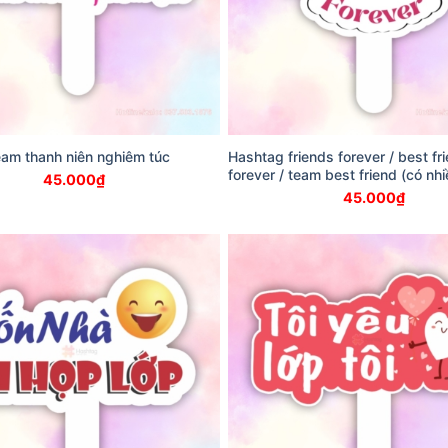
am thanh niên nghiêm túc
Hashtag friends forever / best fr
forever / team best friend (có nh
45.000
₫
45.000
₫