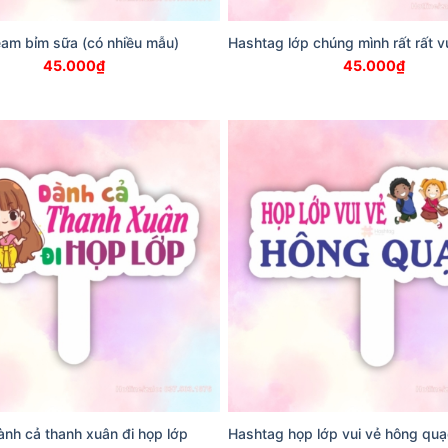
am bỉm sữa (có nhiều mẫu)
Hashtag lớp chúng mình rất rất v
45.000
₫
45.000
₫
nh cả thanh xuân đi họp lớp
Hashtag họp lớp vui vẻ hông quạ