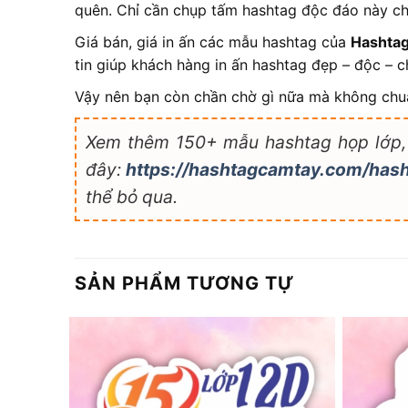
quên. Chỉ cần chụp tấm hashtag độc đáo này ch
Giá bán, giá in ấn các mẫu hashtag của
Hashta
tin giúp khách hàng in ấn hashtag đẹp – độc – ch
Vậy nên bạn còn chần chờ gì nữa mà không chu
Xem thêm 150+ mẫu hashtag họp lớp, h
đây:
https://hashtagcamtay.com/has
thể bỏ qua.
SẢN PHẨM TƯƠNG TỰ