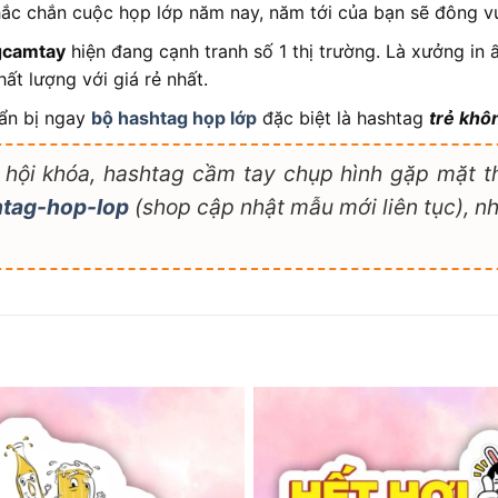
ắc chắn cuộc họp lớp năm nay, năm tới của bạn sẽ đông vu
gcamtay
hiện đang cạnh tranh số 1 thị trường. Là xưởng in ấ
ất lượng với giá rẻ nhất.
ẩn bị ngay
bộ hashtag họp lớp
đặc biệt là hashtag
trẻ khôn
ội khóa, hashtag cầm tay chụp hình gặp mặt thầ
htag-hop-lop
(shop cập nhật mẫu mới liên tục), n