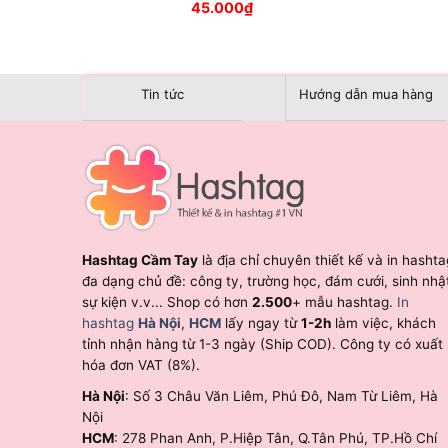
45.000
₫
Tin tức
Hướng dẫn mua hàng
Hashtag Cầm Tay
là địa chỉ chuyên thiết kế và in hashta
đa dạng chủ đề: công ty, trường học, đám cưới, sinh nhậ
sự kiện v.v... Shop có hơn
2.500
+ mẫu hashtag.
In
hashtag
Hà Nội
,
HCM
lấy ngay từ
1-2h
làm việc, khách
tỉnh nhận hàng từ 1-3 ngày (Ship COD). Công ty có xuất
hóa đơn VAT (8%).
Hà Nội
: Số 3 Châu Văn Liêm, Phú Đô, Nam Từ Liêm, Hà
Nội
HCM
: 278 Phan Anh, P.Hiệp Tân, Q.Tân Phú, TP.Hồ Chí