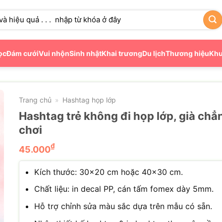
ọc
Đám cưới
Vui nhộn
Sinh nhật
Khai trương
Du lịch
Thương hiệu
Khu
Trang chủ
Hashtag họp lớp
»
Hashtag trẻ không đi họp lớp, già chẳn
chơi
₫
45.000
Kích thước: 30×20 cm hoặc 40×30 cm.
Chất liệu: in decal PP, cán tấm fomex dày 5mm.
Hỗ trợ chỉnh sửa màu sắc dựa trên mẫu có sẵn.