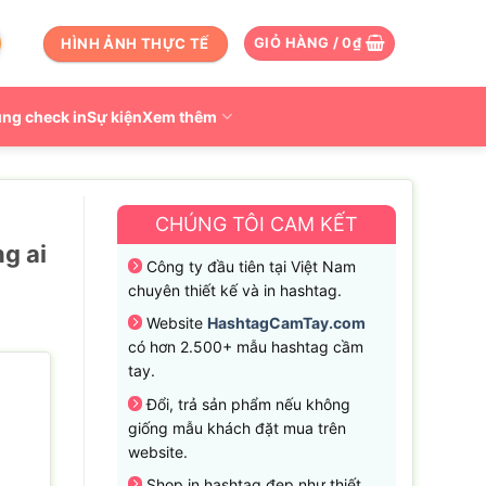
HÌNH ẢNH THỰC TẾ
GIỎ HÀNG /
0
₫
ng check in
Sự kiện
Xem thêm
CHÚNG TÔI CAM KẾT
g ai
Công ty đầu tiên tại Việt Nam
chuyên thiết kế và in hashtag.
Website
HashtagCamTay.com
có hơn 2.500+ mẫu hashtag cầm
tay.
Đổi, trả sản phẩm nếu không
giống mẫu khách đặt mua trên
website.
Shop in hashtag đẹp như thiết