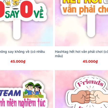
ông say không về (có nhiều
Hashtag hết hơi vẫn phải chơi (c
mẫu)
45.000
₫
45.000
₫