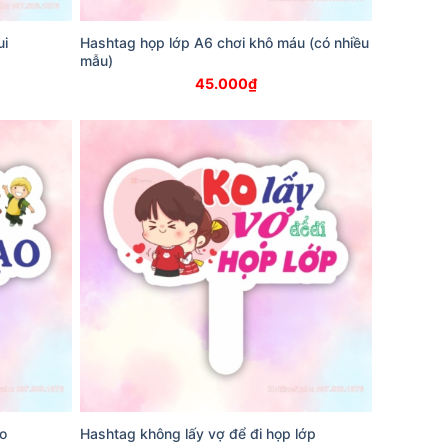
ui
Hashtag họp lớp A6 chơi khô máu (có nhiều
mẫu)
45.000
₫
o
Hashtag không lấy vợ để đi họp lớp