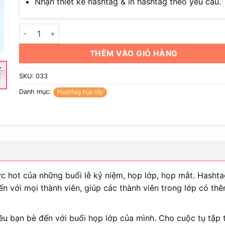
Nhận thiết kế hashtag & in hashtag theo yêu cầu.
Hashtag trẻ không đi họp lớp, già chẳng ai chơi số lượng
THÊM VÀO GIỎ HÀNG
SKU:
033
Danh mục:
Hashtag họp lớp
 hot của những buổi lễ kỷ niệm, họp lớp, họp mắt. Hasht
n với mọi thành viên, giúp các thành viên trong lớp có th
u bạn bè đến với buổi họp lớp của mình. Cho cuộc tụ tập t