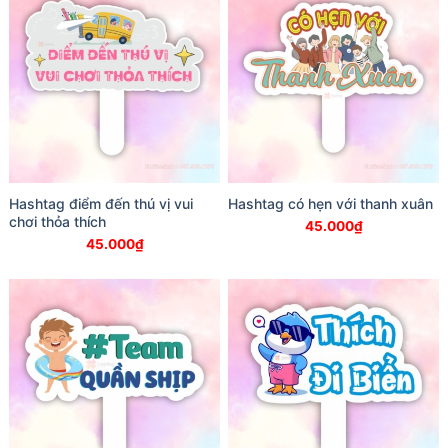
Hashtag điểm đến thú vị vui
Hashtag có hẹn với thanh xuân
chơi thỏa thích
45.000
₫
45.000
₫