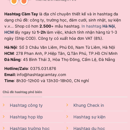
Hashtag Cầm Tay
là địa chỉ chuyên thiết kế và in hashtag đa
dạng chủ đề: công ty, trường học, đám cưới, sinh nhật, sự kiện
v.v... Shop có hơn
2.500
+ mẫu hashtag.
In hashtag
Hà Nội
,
HCM
lấy ngay từ
1-2h
làm việc, khách tỉnh nhận hàng từ 1-3
ngày (Ship COD). Công ty có xuất hóa đơn VAT (8%).
Hà Nội
: Số 3 Châu Văn Liêm, Phú Đô, Nam Từ Liêm, Hà Nội
HCM
: 278 Phan Anh, P.Hiệp Tân, Q.Tân Phú, TP.Hồ Chí Minh
Đà Nẵng
: 45 Bình Thái 3, Hòa Thọ Đông, Cẩm Lệ, Đà Nẵng
Hotline/Zalo
: 0375.031.876
Email:
info@hashtagcamtay.com
Time
: 8h30-12h00 và 13h30-18h00, CN nghỉ
Chủ đề hashtag phổ biến
Hashtag công ty
Khung Check in
Hashtag họp lớp
Hashtag sự kiện
Hashtag trường học
Hashtag du học