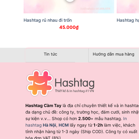
Hashtag rủ nhau đi trốn
Hashtag hạ
45.000
₫
Tin tức
Hướng dẫn mua hàng
Hashtag Cầm Tay
là địa chỉ chuyên thiết kế và in hashta
đa dạng chủ đề: công ty, trường học, đám cưới, sinh nhậ
sự kiện v.v... Shop có hơn
2.500
+ mẫu hashtag.
In
hashtag
Hà Nội
,
HCM
lấy ngay từ
1-2h
làm việc, khách
tỉnh nhận hàng từ 1-3 ngày (Ship COD). Công ty có xuất
hóa đơn VAT (8%).