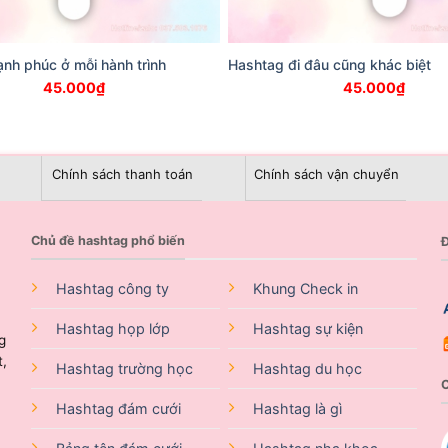
nh phúc ở mỗi hành trình
Hashtag đi đâu cũng khác biệt
45.000
₫
45.000
₫
Chính sách thanh toán
Chính sách vận chuyển
Chủ đề hashtag phổ biến
Đ
Hashtag công ty
Khung Check in
Hashtag họp lớp
Hashtag sự kiện
g
t,
Hashtag trường học
Hashtag du học
Hashtag đám cưới
Hashtag là gì