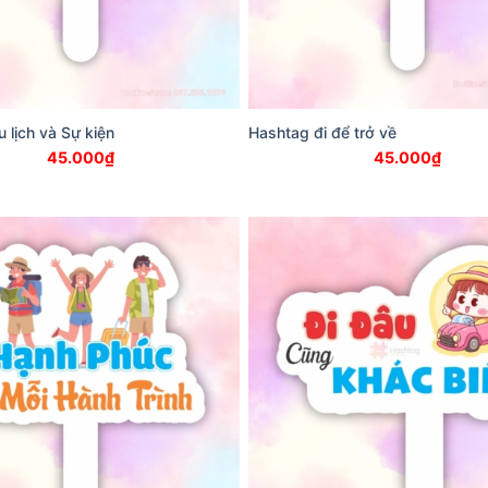
 lịch và Sự kiện
Hashtag đi để trở về
45.000
₫
45.000
₫