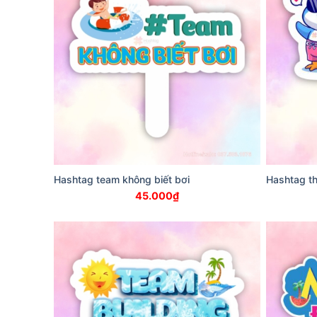
Hashtag team không biết bơi
Hashtag th
45.000
₫