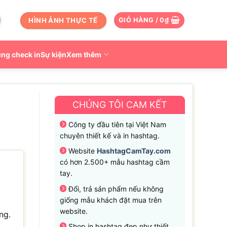
HÌNH ẢNH THỰC TẾ
GIỎ HÀNG /
0
₫
ng check in
Sự kiện
Xem thêm
CHÚNG TÔI CAM KẾT
Công ty đầu tiên tại Việt Nam
chuyên thiết kế và in hashtag.
Website
HashtagCamTay.com
có hơn 2.500+ mẫu hashtag cầm
tay.
Đổi, trả sản phẩm nếu không
giống mẫu khách đặt mua trên
website.
ng.
Shop in hashtag đẹp như thiết