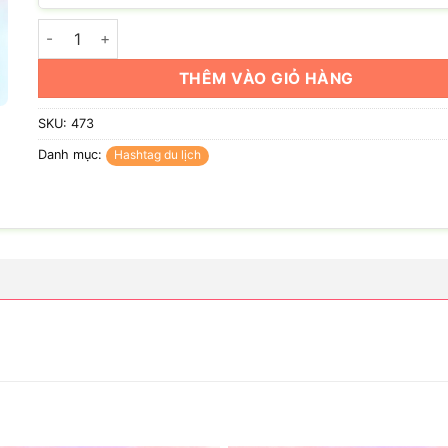
Hashtag team thích xê dịch số lượng
THÊM VÀO GIỎ HÀNG
SKU:
473
Danh mục:
Hashtag du lịch