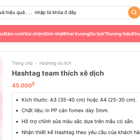
ọc
Đám cưới
Vui nhộn
Sinh nhật
Khai trương
Du lịch
Thương hiệu
Khu
Trang chủ
Hashtag du lịch
»
Hashtag team thích xê dịch
₫
45.000
Kích thước: A3 (35-40 cm) hoặc A4 (25-30 cm).
Chất liệu: in PP cán fomex dày 5mm.
Hỗ trợ chỉnh sửa màu sắc dựa trên mẫu có sẵn.
Nhận thiết kế Hashtag theo yêu cầu của khách hà