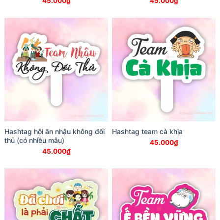
45.000
₫
45.000
₫
Hashtag hội ăn nhậu không đối
Hashtag team cà khịa
thủ (có nhiều mẫu)
45.000
₫
45.000
₫