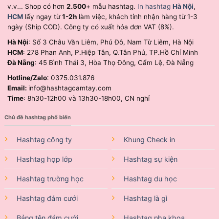
v.v... Shop có hơn
2.500
+ mẫu hashtag.
In hashtag
Hà Nội
,
HCM
lấy ngay từ
1-2h
làm việc, khách tỉnh nhận hàng từ 1-3
ngày (Ship COD). Công ty có xuất hóa đơn VAT (8%).
Hà Nội
: Số 3 Châu Văn Liêm, Phú Đô, Nam Từ Liêm, Hà Nội
HCM
: 278 Phan Anh, P.Hiệp Tân, Q.Tân Phú, TP.Hồ Chí Minh
Đà Nẵng
: 45 Bình Thái 3, Hòa Thọ Đông, Cẩm Lệ, Đà Nẵng
Hotline/Zalo
: 0375.031.876
Email:
info@hashtagcamtay.com
Time
: 8h30-12h00 và 13h30-18h00, CN nghỉ
Chủ đề hashtag phổ biến
Hashtag công ty
Khung Check in
Hashtag họp lớp
Hashtag sự kiện
Hashtag trường học
Hashtag du học
Hashtag đám cưới
Hashtag là gì
Bảng tên đám cưới
Hashtag nha khoa