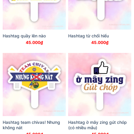
Hashtag quầy lên nào
Hashtag từ chối hiểu
45.000
₫
45.000
₫
Hashtag team chivas! Nhưng
Hashtag ờ mây zing gút chóp
không nát
(có nhiều mẫu)