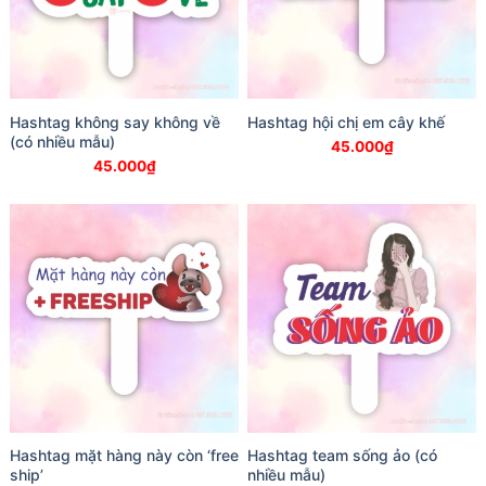
Hashtag không say không về
Hashtag hội chị em cây khế
(có nhiều mẫu)
45.000
₫
45.000
₫
Hashtag mặt hàng này còn ‘free
Hashtag team sống ảo (có
ship’
nhiều mẫu)