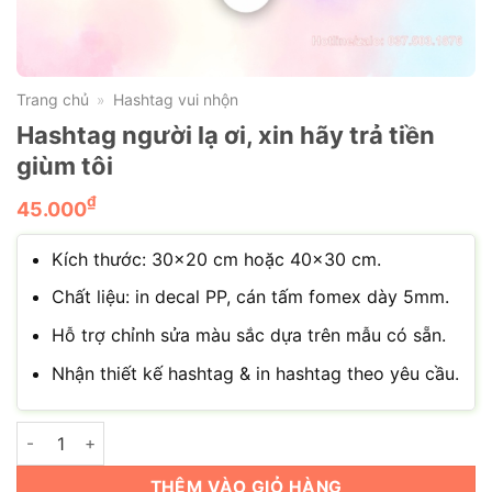
Trang chủ
Hashtag vui nhộn
»
Hashtag người lạ ơi, xin hãy trả tiền
giùm tôi
₫
45.000
Kích thước: 30×20 cm hoặc 40×30 cm.
Chất liệu: in decal PP, cán tấm fomex dày 5mm.
Hỗ trợ chỉnh sửa màu sắc dựa trên mẫu có sẵn.
Nhận thiết kế hashtag & in hashtag theo yêu cầu.
Hashtag người lạ ơi, xin hãy trả tiền giùm tôi số lượng
THÊM VÀO GIỎ HÀNG