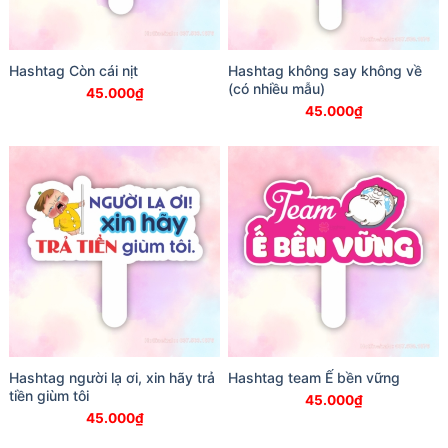
Hashtag Còn cái nịt
Hashtag không say không về
(có nhiều mẫu)
45.000
₫
45.000
₫
Hashtag người lạ ơi, xin hãy trả
Hashtag team Ế bền vững
tiền giùm tôi
45.000
₫
45.000
₫