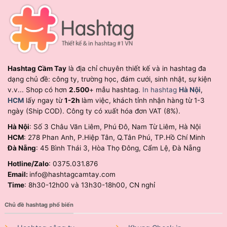
Hashtag Cầm Tay
là địa chỉ chuyên thiết kế và in hashtag đa
dạng chủ đề: công ty, trường học, đám cưới, sinh nhật, sự kiện
v.v... Shop có hơn
2.500
+ mẫu hashtag.
In hashtag
Hà Nội
,
HCM
lấy ngay từ
1-2h
làm việc, khách tỉnh nhận hàng từ 1-3
ngày (Ship COD). Công ty có xuất hóa đơn VAT (8%).
Hà Nội
: Số 3 Châu Văn Liêm, Phú Đô, Nam Từ Liêm, Hà Nội
HCM
: 278 Phan Anh, P.Hiệp Tân, Q.Tân Phú, TP.Hồ Chí Minh
Đà Nẵng
: 45 Bình Thái 3, Hòa Thọ Đông, Cẩm Lệ, Đà Nẵng
Hotline/Zalo
: 0375.031.876
Email:
info@hashtagcamtay.com
Time
: 8h30-12h00 và 13h30-18h00, CN nghỉ
Chủ đề hashtag phổ biến