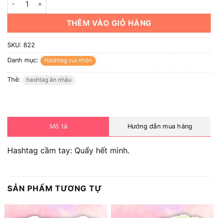
THÊM VÀO GIỎ HÀNG
SKU:
822
Danh mục:
Hashtag vui nhộn
Thẻ:
hashtag ăn nhậu
Mô tả
Hướng dẫn mua hàng
Hashtag cầm tay: Quẩy hết mình.
SẢN PHẨM TƯƠNG TỰ