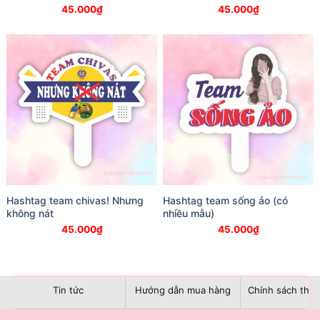
45.000
₫
45.000
₫
Hashtag team chivas! Nhưng
Hashtag team sống ảo (có
không nát
nhiều mẫu)
45.000
₫
45.000
₫
Tin tức
Hướng dẫn mua hàng
Chính sách than