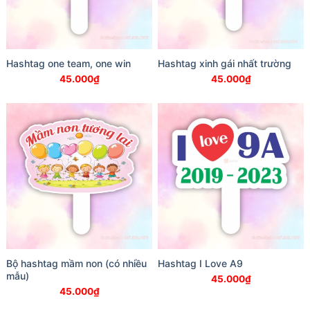
Hashtag one team, one win
Hashtag xinh gái nhất trường
45.000
₫
45.000
₫
Bộ hashtag mầm non (có nhiều
Hashtag I Love A9
mẫu)
45.000
₫
45.000
₫