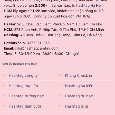
v.v... Shop có hơn
2.500
+ mẫu hashtag.
In hashtag
Hà Nội
,
HCM
lấy ngay từ
1-2h
làm việc, khách tỉnh nhận hàng từ 1-3
ngày (Ship COD). Công ty có xuất hóa đơn VAT (8%).
Hà Nội
: Số 3 Châu Văn Liêm, Phú Đô, Nam Từ Liêm, Hà Nội
HCM
: 278 Phan Anh, P.Hiệp Tân, Q.Tân Phú, TP.Hồ Chí Minh
Đà Nẵng
: 45 Bình Thái 3, Hòa Thọ Đông, Cẩm Lệ, Đà Nẵng
Hotline/Zalo
: 0375.031.876
Email:
info@hashtagcamtay.com
Time
: 8h30-12h00 và 13h30-18h00, CN nghỉ
Chủ đề hashtag phổ biến
Hashtag công ty
Khung Check in
Hashtag họp lớp
Hashtag sự kiện
Hashtag trường học
Hashtag du học
Hashtag đám cưới
Hashtag là gì