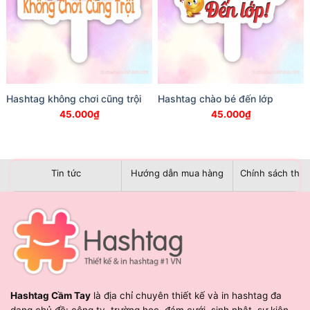
Hashtag không chơi cũng trội
Hashtag chào bé đến lớp
45.000
₫
45.000
₫
Tin tức
Hướng dẫn mua hàng
Chính sách than
Hashtag Cầm Tay
là địa chỉ chuyên thiết kế và in hashtag đa
dạng chủ đề: công ty, trường học, đám cưới, sinh nhật, sự kiện