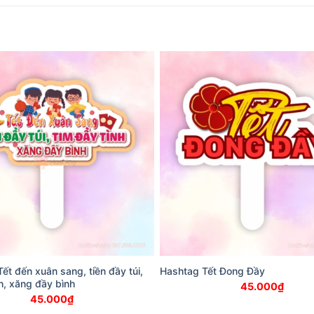
ết đến xuân sang, tiền đầy túi,
Hashtag Tết Đong Đầy
nh, xăng đầy bình
45.000
₫
45.000
₫