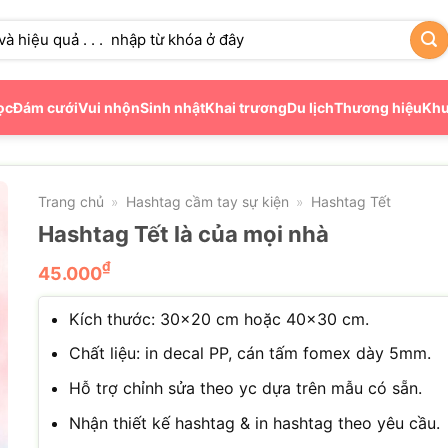
ọc
Đám cưới
Vui nhộn
Sinh nhật
Khai trương
Du lịch
Thương hiệu
Khu
Trang chủ
Hashtag cầm tay sự kiện
Hashtag Tết
»
»
Hashtag Tết là của mọi nhà
₫
45.000
Kích thước: 30×20 cm hoặc 40×30 cm.
Chất liệu: in decal PP, cán tấm fomex dày 5mm.
Hỗ trợ chỉnh sửa theo yc dựa trên mẫu có sẵn.
Nhận thiết kế hashtag & in hashtag theo yêu cầu.