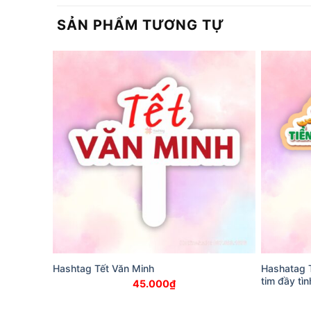
SẢN PHẨM TƯƠNG TỰ
Hashtag Tết Văn Minh
Hashatag T
tim đầy tì
45.000
₫