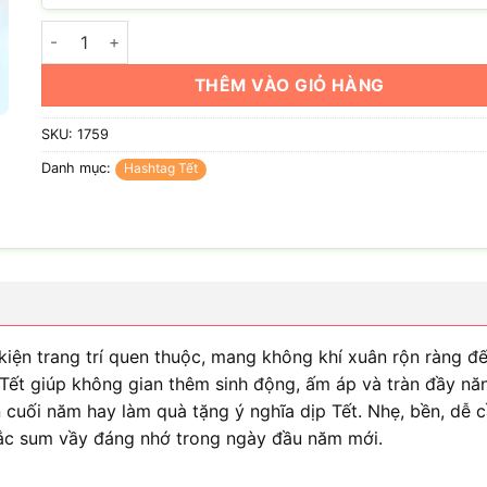
Hashtag Tết là của mọi nhà số lượng
THÊM VÀO GIỎ HÀNG
SKU:
1759
Danh mục:
Hashtag Tết
kiện trang trí quen thuộc, mang không khí xuân rộn ràng đ
 Tết giúp không gian thêm sinh động, ấm áp và tràn đầy nă
ện cuối năm hay làm quà tặng ý nghĩa dịp Tết. Nhẹ, bền, dễ
khắc sum vầy đáng nhớ trong ngày đầu năm mới.