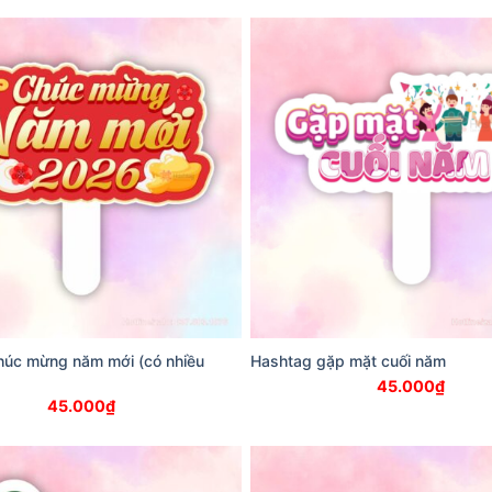
húc mừng năm mới (có nhiều
Hashtag gặp mặt cuối năm
45.000
₫
45.000
₫