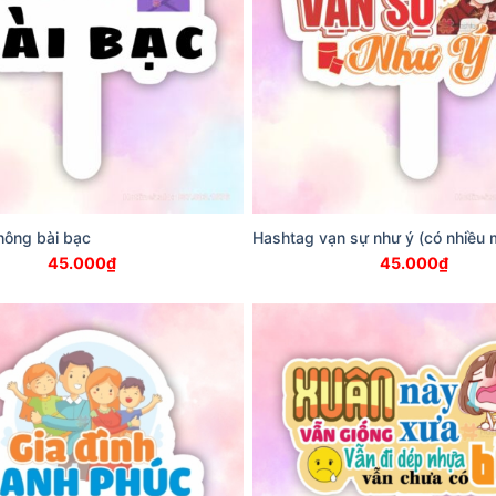
hông bài bạc
Hashtag vạn sự như ý (có nhiều 
45.000
₫
45.000
₫