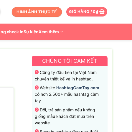
HÌNH ẢNH THỰC TẾ
GIỎ HÀNG /
0
₫
ng check in
Sự kiện
Xem thêm
CHÚNG TÔI CAM KẾT
Công ty đầu tiên tại Việt Nam
chuyên thiết kế và in hashtag.
Website
HashtagCamTay.com
có hơn 2.500+ mẫu hashtag cầm
tay.
Đổi, trả sản phẩm nếu không
giống mẫu khách đặt mua trên
website.
Shop in hashtag đẹp như thiết