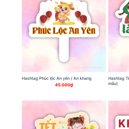
Hashtag Phúc lộc An yên / An khang
Hashtag Tế
mẫu)
45.000
₫