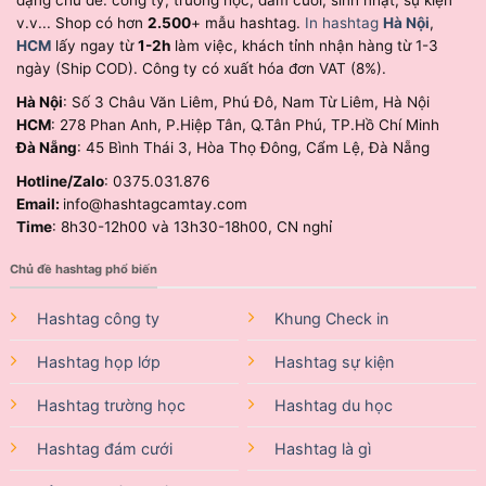
v.v... Shop có hơn
2.500
+ mẫu hashtag.
In hashtag
Hà Nội
,
HCM
lấy ngay từ
1-2h
làm việc, khách tỉnh nhận hàng từ 1-3
ngày (Ship COD). Công ty có xuất hóa đơn VAT (8%).
Hà Nội
: Số 3 Châu Văn Liêm, Phú Đô, Nam Từ Liêm, Hà Nội
HCM
: 278 Phan Anh, P.Hiệp Tân, Q.Tân Phú, TP.Hồ Chí Minh
Đà Nẵng
: 45 Bình Thái 3, Hòa Thọ Đông, Cẩm Lệ, Đà Nẵng
Hotline/Zalo
: 0375.031.876
Email:
info@hashtagcamtay.com
Time
: 8h30-12h00 và 13h30-18h00, CN nghỉ
Chủ đề hashtag phổ biến
Hashtag công ty
Khung Check in
Hashtag họp lớp
Hashtag sự kiện
Hashtag trường học
Hashtag du học
Hashtag đám cưới
Hashtag là gì