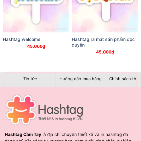
Hashtag welcome
Hashtag ra mắt sản phẩm độc
quyền
45.000
₫
45.000
₫
Tin tức
Hướng dẫn mua hàng
Chính sách than
Hashtag Cầm Tay
là địa chỉ chuyên thiết kế và in hashtag đa
dạng chủ đề: công ty, trường học, đám cưới, sinh nhật, sự kiện