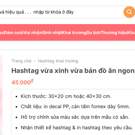
ọc
Đám cưới
Vui nhộn
Sinh nhật
Khai trương
Du lịch
Thương hiệu
Khu
Trang chủ
Hashtag khai trương
»
Hashtag vừa xinh vừa bán đồ ăn ngon
₫
45.000
Kích thước: 30×20 cm hoặc 40×30 cm.
Chất liệu: in decal PP, cán tấm fomex dày 5mm.
Hỗ trợ chỉnh sửa màu sắc dựa trên mẫu có sẵn.
Nhận thiết kế hashtag & in hashtag theo yêu cầu.