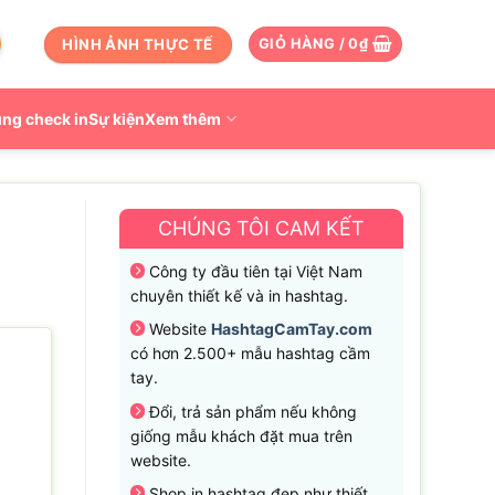
HÌNH ẢNH THỰC TẾ
GIỎ HÀNG /
0
₫
ng check in
Sự kiện
Xem thêm
CHÚNG TÔI CAM KẾT
Công ty đầu tiên tại Việt Nam
chuyên thiết kế và in hashtag.
Website
HashtagCamTay.com
có hơn 2.500+ mẫu hashtag cầm
tay.
Đổi, trả sản phẩm nếu không
giống mẫu khách đặt mua trên
website.
Shop in hashtag đẹp như thiết