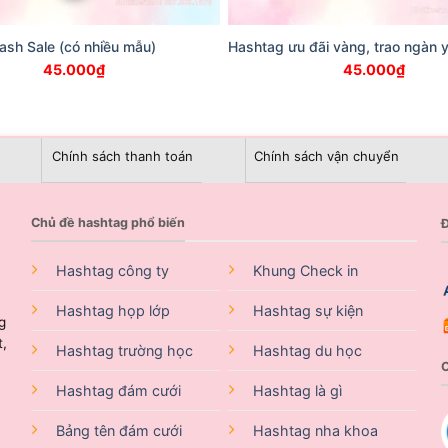
ash Sale (có nhiều mẫu)
Hashtag ưu đãi vàng, trao ngàn 
45.000
₫
45.000
₫
Chính sách thanh toán
Chính sách vận chuyển
Chủ đề hashtag phổ biến
Đ
Hashtag công ty
Khung Check in
Hashtag họp lớp
Hashtag sự kiện
g
t,
Hashtag trường học
Hashtag du học
Hashtag đám cưới
Hashtag là gì
Bảng tên đám cưới
Hashtag nha khoa