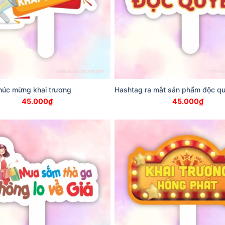
húc mừng khai trương
Hashtag ra mắt sản phẩm độc q
45.000
₫
45.000
₫