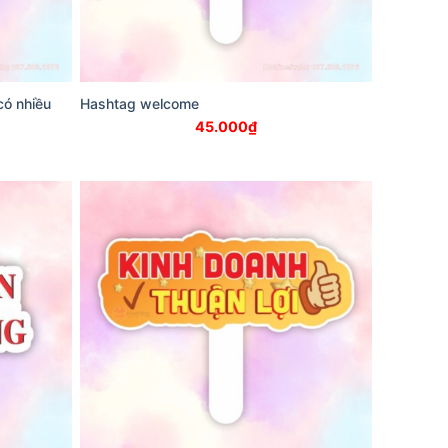
có nhiều
Hashtag welcome
45.000
₫