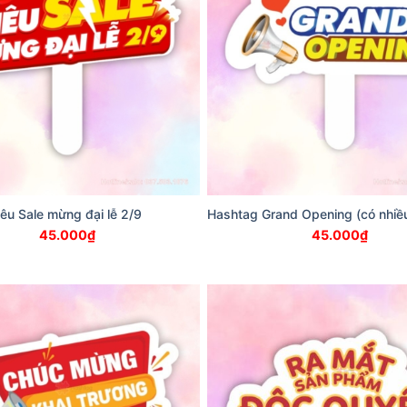
êu Sale mừng đại lễ 2/9
Hashtag Grand Opening (có nhiề
45.000
₫
45.000
₫