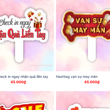
eck in ngay nhận quà liền tay
Hashtag vạn sự may mắn
45.000
₫
45.000
₫