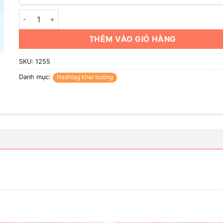
Hashtag vừa xinh vừa bán đồ ăn ngon số lượng
THÊM VÀO GIỎ HÀNG
SKU:
1255
Danh mục:
Hashtag khai trương