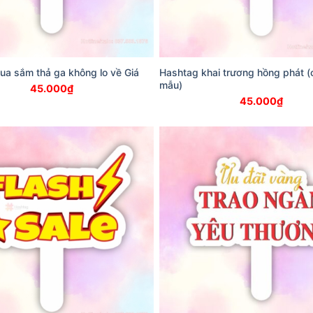
a sắm thả ga không lo về Giá
Hashtag khai trương hồng phát (
mẫu)
45.000
₫
45.000
₫