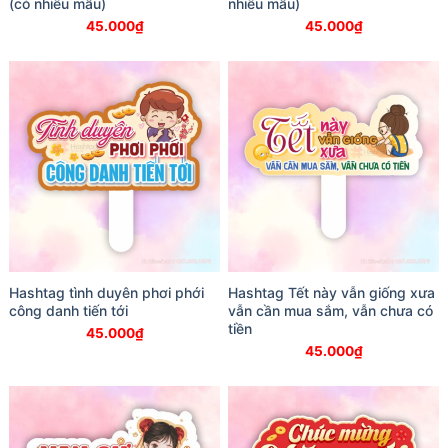
(có nhiều mẫu)
nhiều mẫu)
45.000
₫
45.000
₫
Hashtag tình duyên phơi phới
Hashtag Tết này vẫn giống xưa
công danh tiến tới
vẫn cần mua sắm, vẫn chưa có
tiền
45.000
₫
45.000
₫