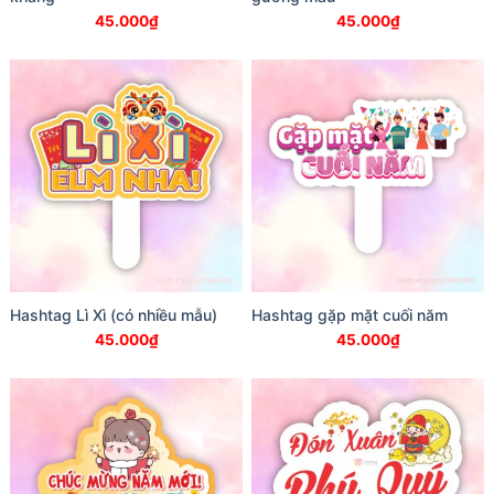
45.000
₫
45.000
₫
Hashtag Lì Xì (có nhiều mẫu)
Hashtag gặp mặt cuối năm
45.000
₫
45.000
₫