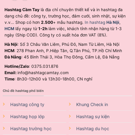
Hashtag Cầm Tay
là địa chỉ chuyên thiết kế và in hashtag đa
dạng chủ đề: công ty, trường học, đám cưới, sinh nhật, sự kiện
v.v... Shop có hơn
2.500
+ mẫu hashtag.
In hashtag
Hà Nội
,
HCM
lấy ngay từ
1-2h
làm việc, khách tỉnh nhận hàng từ 1-3
ngày (Ship COD). Công ty có xuất hóa đơn VAT (8%).
Hà Nội
: Số 3 Châu Văn Liêm, Phú Đô, Nam Từ Liêm, Hà Nội
HCM
: 278 Phan Anh, P.Hiệp Tân, Q.Tân Phú, TP.Hồ Chí Minh
Đà Nẵng
: 45 Bình Thái 3, Hòa Thọ Đông, Cẩm Lệ, Đà Nẵng
Hotline/Zalo
: 0375.031.876
Email:
info@hashtagcamtay.com
Time
: 8h30-12h00 và 13h30-18h00, CN nghỉ
Chủ đề hashtag phổ biến
Hashtag công ty
Khung Check in
Hashtag họp lớp
Hashtag sự kiện
Hashtag trường học
Hashtag du học