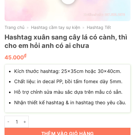
Trang chủ
Hashtag cầm tay sự kiện
Hashtag Tết
»
»
Hashtag xuân sang cây lá có cành, thì
cho em hỏi anh có ai chưa
₫
45.000
Kích thước hashtag: 25x35cm hoặc 30x40cm.
Chất liệu: in decal PP, bồi tấm fomex dày 5mm.
Hỗ trợ chỉnh sửa màu sắc dựa trên mẫu có sẵn.
Nhận thiết kế hashtag & in hashtag theo yêu cầu.
Hashtag xuân sang cây lá có cành, thì cho em hỏi anh có ai chư
THÊM VÀO GIỎ HÀNG