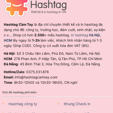
Hashtag Cầm Tay
là địa chỉ chuyên thiết kế và in hashtag đa
dạng chủ đề: công ty, trường học, đám cưới, sinh nhật, sự kiện
v.v... Shop có hơn
2.500
+ mẫu hashtag.
In hashtag
Hà Nội
,
HCM
lấy ngay từ
1-2h
làm việc, khách tỉnh nhận hàng từ 1-3
ngày (Ship COD). Công ty có xuất hóa đơn VAT (8%).
Hà Nội
: Số 3 Châu Văn Liêm, Phú Đô, Nam Từ Liêm, Hà Nội
HCM
: 278 Phan Anh, P.Hiệp Tân, Q.Tân Phú, TP.Hồ Chí Minh
Đà Nẵng
: 45 Bình Thái 3, Hòa Thọ Đông, Cẩm Lệ, Đà Nẵng
Hotline/Zalo
: 0375.031.876
Email:
info@hashtagcamtay.com
Time
: 8h30-12h00 và 13h30-18h00, CN nghỉ
Chủ đề hashtag phổ biến
Hashtag công ty
Khung Check in