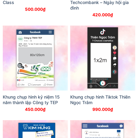
Class
Techcombank – Ngày hội gia
đình
500.000
₫
420.000
₫
Khung chụp hình kỷ niệm 15
Khung chụp hình Tiktok Thiên
năm thành lập Công ty TEP
Ngọc Trâm
450.000
₫
990.000
₫