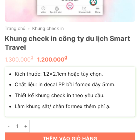
Trang chủ
Khung check in
»
Khung check in công ty du lịch Smart
Travel
Giá
Giá
₫
₫
1.300.000
1.200.000
gốc
hiện
là:
tại
Kích thước: 1.2×2.1cm hoặc tùy chọn.
1.300.000₫.
là:
Chất liệu: in decal PP bồi fomex dày 5mm.
1.200.000₫.
Thiết kế khung check in theo yêu cầu.
Làm khung sắt/ chân formex thêm phí ạ.
Khung check in công ty du lịch Smart Travel số lượng
THÊM VÀO GIỎ HÀNG