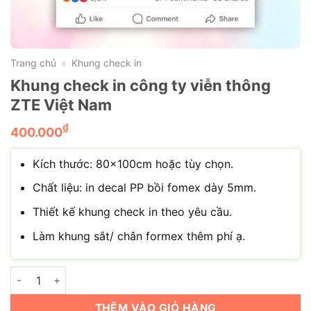
Trang chủ
Khung check in
»
Khung check in công ty viễn thông
ZTE Việt Nam
₫
400.000
Kích thước: 80×100cm hoặc tùy chọn.
Chất liệu: in decal PP bồi fomex dày 5mm.
Thiết kế khung check in theo yêu cầu.
Làm khung sắt/ chân formex thêm phí ạ.
Khung check in công ty viễn thông ZTE Việt Nam số lượng
THÊM VÀO GIỎ HÀNG