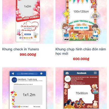
Khung check in Yunero
Khung chụp hình chào đón năm
học mới
990.000
₫
600.000
₫