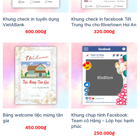
Khung check in tuyển dụng
Khung check in facebook Tết
VietABank
Trung thu cho Rivertown Hoi An
600.000
₫
320.000
₫
Bảng welcome tiệc mừng tân
Khung chụp hình Facebook:
gia
Team cô Hằng – Lớp học hạnh
phúc
450.000
₫
250.000
₫