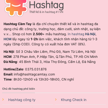
Hashtag Cầm Tay
là địa chỉ chuyên thiết kế và in hashtag đa
dạng chủ đề: công ty, trường học, đám cưới, sinh nhật, sự kiện
v.v... Shop có hơn
2.500
+ mẫu hashtag.
In hashtag
Hà Nội
,
HCM
lấy ngay từ
1-2h
làm việc, khách tỉnh nhận hàng từ 1-3
ngày (Ship COD). Công ty có xuất hóa đơn VAT (8%).
Hà Nội
: Số 3 Châu Văn Liêm, Phú Đô, Nam Từ Liêm, Hà Nội
HCM
: 278 Phan Anh, P.Hiệp Tân, Q.Tân Phú, TP.Hồ Chí Minh
Đà Nẵng
: 45 Bình Thái 3, Hòa Thọ Đông, Cẩm Lệ, Đà Nẵng
Hotline/Zalo
: 0375.031.876
Email:
info@hashtagcamtay.com
Time
: 8h30-12h00 và 13h30-18h00, CN nghỉ
Chủ đề hashtag phổ biến
Hashtag công ty
Khung Check in