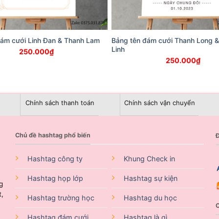
đám cưới Linh Đan & Thanh Lam
Bảng tên đám cưới Thanh Long 
Linh
250.000
₫
250.000
₫
Chính sách thanh toán
Chính sách vận chuyển
Chủ đề hashtag phổ biến
Đ
Hashtag công ty
Khung Check in
Hashtag họp lớp
Hashtag sự kiện
g
t,
Hashtag trường học
Hashtag du học
Hashtag đám cưới
Hashtag là gì