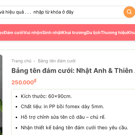
ọc
Đám cưới
Vui nhộn
Sinh nhật
Khai trương
Du lịch
Thương hiệu
Khu
Trang chủ
Bảng tên đám cưới
»
Bảng tên đám cưới: Nhật Anh & Thiên
₫
250.000
Kích thước: 60x90cm.
Chất liệu: in PP bồi fomex dày 5mm.
Hỗ trợ chỉnh sửa tên cô dâu – chú rể.
Nhận thiết kế bảng tên đám cưới theo yêu cầu.