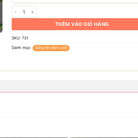
Bảng tên đám cưới: Nhật Anh & Thiên An số lượng
THÊM VÀO GIỎ HÀNG
SKU:
731
Danh mục:
Bảng tên đám cưới