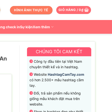
HÌNH ẢNH THỰC TẾ
GIỎ HÀNG /
0
₫
ng check in
Sự kiện
Xem thêm
CHÚNG TÔI CAM KẾT
 An
Công ty đầu tiên tại Việt Nam
chuyên thiết kế và in hashtag.
Website
HashtagCamTay.com
có hơn 2.500+ mẫu hashtag cầm
tay.
Đổi, trả sản phẩm nếu không
giống mẫu khách đặt mua trên
website.
Shop in hashtag đẹp như thiết