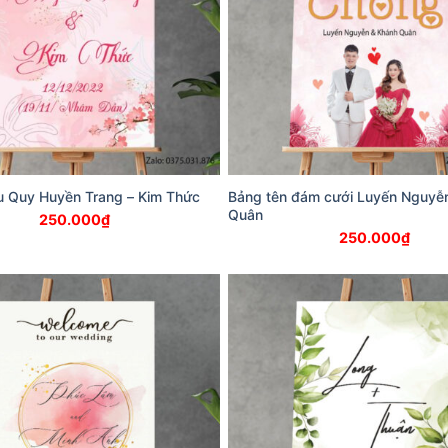
u Quy Huyền Trang – Kim Thức
Bảng tên đám cưới Luyến Nguyễ
Quân
250.000
₫
250.000
₫