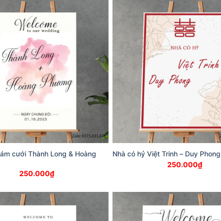
đám cưới Thành Long & Hoàng
Nhà có hỷ Việt Trinh – Duy Phong
250.000
₫
250.000
₫