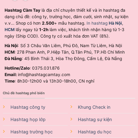
Hashtag Cầm Tay
là địa chỉ chuyên thiết kế và in hashtag đa
dạng chủ đề: công ty, trường học, đám cưới, sinh nhật, sự kiện
v.v... Shop có hơn
2.500
+ mẫu hashtag.
In hashtag
Hà Nội
,
HCM
lấy ngay từ
1-2h
làm việc, khách tỉnh nhận hàng từ 1-3
ngày (Ship COD). Công ty có xuất hóa đơn VAT (8%).
Hà Nội
: Số 3 Châu Văn Liêm, Phú Đô, Nam Từ Liêm, Hà Nội
HCM
: 278 Phan Anh, P.Hiệp Tân, Q.Tân Phú, TP.Hồ Chí Minh
Đà Nẵng
: 45 Bình Thái 3, Hòa Thọ Đông, Cẩm Lệ, Đà Nẵng
Hotline/Zalo
: 0375.031.876
Email:
info@hashtagcamtay.com
Time
: 8h30-12h00 và 13h30-18h00, CN nghỉ
Chủ đề hashtag phổ biến
Hashtag công ty
Khung Check in
Hashtag họp lớp
Hashtag sự kiện
Hashtag trường học
Hashtag du học