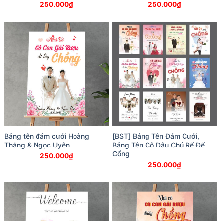
250.000
₫
250.000
₫
Bảng tên đám cưới Hoàng
[BST] Bảng Tên Đám Cưới,
Thắng & Ngọc Uyên
Bảng Tên Cô Dâu Chú Rể Để
Cổng
250.000
₫
250.000
₫