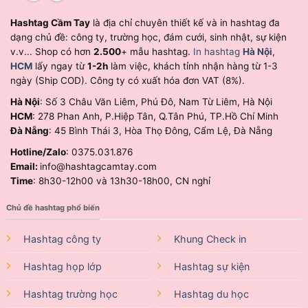
Hashtag Cầm Tay
là địa chỉ chuyên thiết kế và in hashtag đa
dạng chủ đề: công ty, trường học, đám cưới, sinh nhật, sự kiện
v.v... Shop có hơn
2.500
+ mẫu hashtag.
In hashtag
Hà Nội
,
HCM
lấy ngay từ
1-2h
làm việc, khách tỉnh nhận hàng từ 1-3
ngày (Ship COD). Công ty có xuất hóa đơn VAT (8%).
Hà Nội
: Số 3 Châu Văn Liêm, Phú Đô, Nam Từ Liêm, Hà Nội
HCM
: 278 Phan Anh, P.Hiệp Tân, Q.Tân Phú, TP.Hồ Chí Minh
Đà Nẵng
: 45 Bình Thái 3, Hòa Thọ Đông, Cẩm Lệ, Đà Nẵng
Hotline/Zalo
: 0375.031.876
Email:
info@hashtagcamtay.com
Time
: 8h30-12h00 và 13h30-18h00, CN nghỉ
Chủ đề hashtag phổ biến
Hashtag công ty
Khung Check in
Hashtag họp lớp
Hashtag sự kiện
Hashtag trường học
Hashtag du học