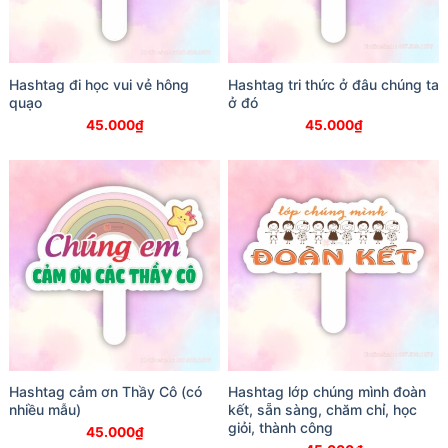
Hashtag đi học vui vẻ hông
Hashtag tri thức ở đâu chúng ta
quạo
ở đó
45.000
₫
45.000
₫
Hashtag cảm ơn Thầy Cô (có
Hashtag lớp chúng mình đoàn
nhiều mẫu)
kết, sẵn sàng, chăm chỉ, học
giỏi, thành công
45.000
₫