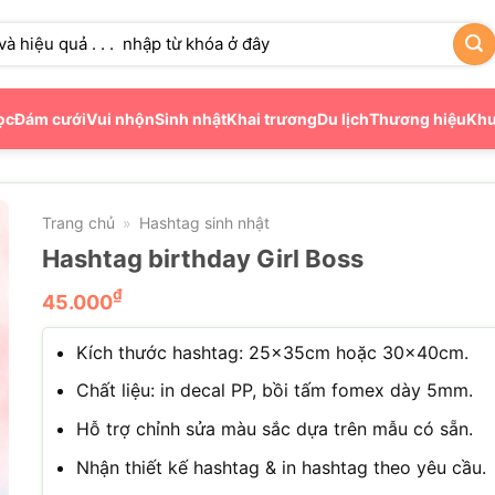
ọc
Đám cưới
Vui nhộn
Sinh nhật
Khai trương
Du lịch
Thương hiệu
Khu
Trang chủ
Hashtag sinh nhật
»
Hashtag birthday Girl Boss
₫
45.000
Kích thước hashtag: 25x35cm hoặc 30x40cm.
Chất liệu: in decal PP, bồi tấm fomex dày 5mm.
Hỗ trợ chỉnh sửa màu sắc dựa trên mẫu có sẵn.
Nhận thiết kế hashtag & in hashtag theo yêu cầu.