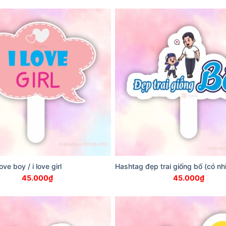
ove boy / i love girl
Hashtag đẹp trai giống bố (có nh
45.000
₫
45.000
₫