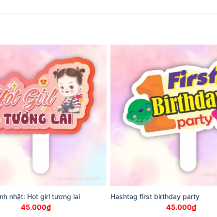
h nhật: Hot girl tương lai
Hashtag first birthday party
45.000
₫
45.000
₫