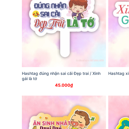
Hashtag đúng nhận sai cãi Đẹp trai / Xinh
Hashtag xi
gái là tớ
45.000
₫