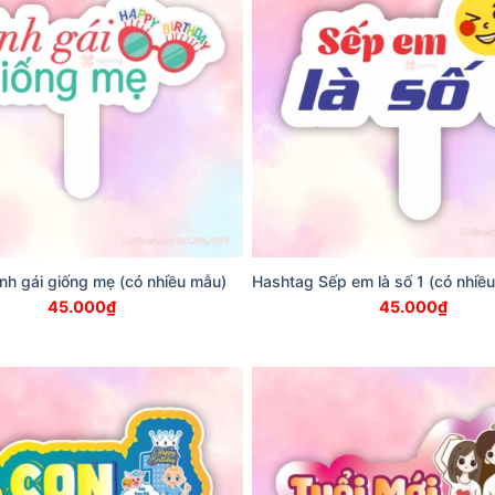
nh gái giống mẹ (có nhiều mẫu)
Hashtag Sếp em là số 1 (có nhiề
45.000
₫
45.000
₫