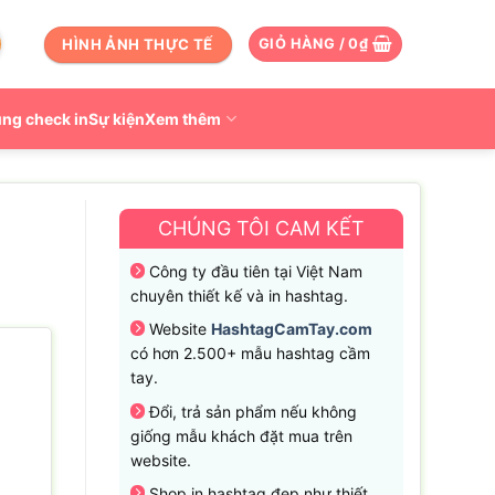
HÌNH ẢNH THỰC TẾ
GIỎ HÀNG /
0
₫
ng check in
Sự kiện
Xem thêm
CHÚNG TÔI CAM KẾT
Công ty đầu tiên tại Việt Nam
chuyên thiết kế và in hashtag.
Website
HashtagCamTay.com
có hơn 2.500+ mẫu hashtag cầm
tay.
Đổi, trả sản phẩm nếu không
giống mẫu khách đặt mua trên
website.
Shop in hashtag đẹp như thiết