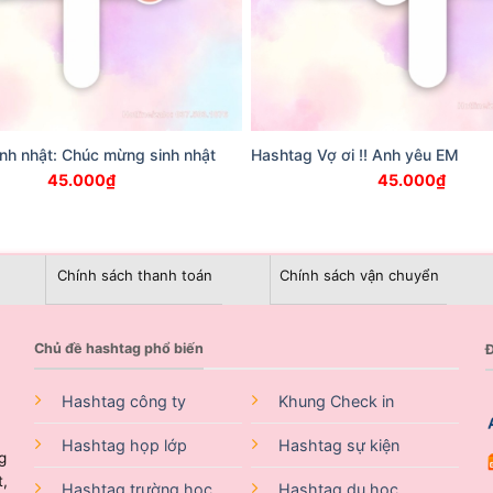
nh nhật: Chúc mừng sinh nhật
Hashtag Vợ ơi !! Anh yêu EM
45.000
₫
45.000
₫
Chính sách thanh toán
Chính sách vận chuyển
Chủ đề hashtag phổ biến
Đ
Hashtag công ty
Khung Check in
Hashtag họp lớp
Hashtag sự kiện
g
t,
Hashtag trường học
Hashtag du học