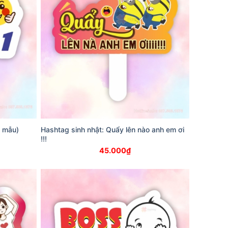
u mẫu)
Hashtag sinh nhật: Quẩy lên nào anh em ơi
!!!
45.000
₫