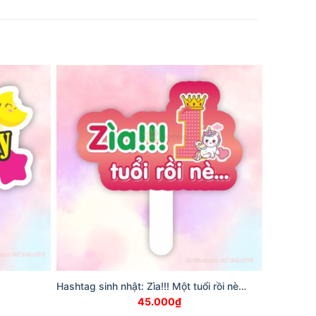
Hashtag sinh nhật: Zìa!!! Một tuổi rồi nè…
45.000
₫