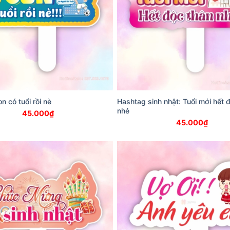
n có tuổi rồi nè
Hashtag sinh nhật: Tuổi mới hết 
nhé
45.000
₫
45.000
₫