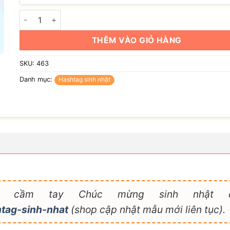
Hashtag birthday Girl Boss số lượng
THÊM VÀO GIỎ HÀNG
SKU:
463
Danh mục:
Hashtag sinh nhật
 cầm tay Chúc mừng sinh nhật đẹ
tag-sinh-nhat
(shop cập nhật mẫu mới liên tục).