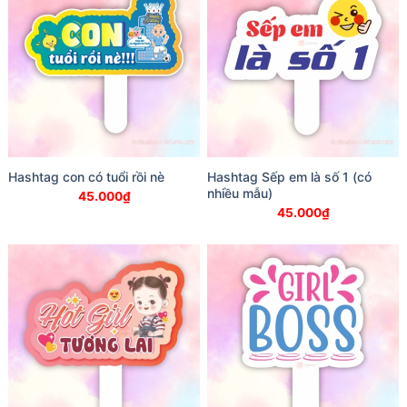
Hashtag con có tuổi rồi nè
Hashtag Sếp em là số 1 (có
nhiều mẫu)
45.000
₫
45.000
₫