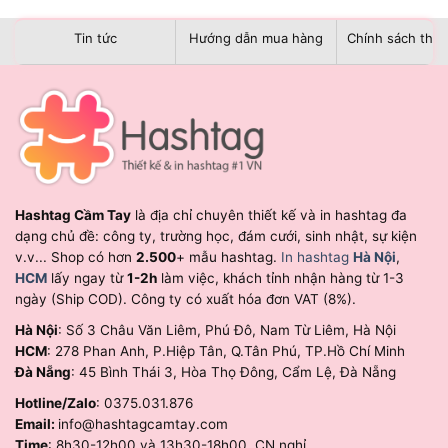
Tin tức
Hướng dẫn mua hàng
Chính sách than
Hashtag Cầm Tay
là địa chỉ chuyên thiết kế và in hashtag đa
dạng chủ đề: công ty, trường học, đám cưới, sinh nhật, sự kiện
v.v... Shop có hơn
2.500
+ mẫu hashtag.
In hashtag
Hà Nội
,
HCM
lấy ngay từ
1-2h
làm việc, khách tỉnh nhận hàng từ 1-3
ngày (Ship COD). Công ty có xuất hóa đơn VAT (8%).
Hà Nội
: Số 3 Châu Văn Liêm, Phú Đô, Nam Từ Liêm, Hà Nội
HCM
: 278 Phan Anh, P.Hiệp Tân, Q.Tân Phú, TP.Hồ Chí Minh
Đà Nẵng
: 45 Bình Thái 3, Hòa Thọ Đông, Cẩm Lệ, Đà Nẵng
Hotline/Zalo
: 0375.031.876
Email:
info@hashtagcamtay.com
Time
: 8h30-12h00 và 13h30-18h00, CN nghỉ