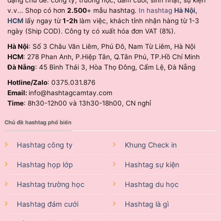
v.v... Shop có hơn
2.500
+ mẫu hashtag.
In hashtag
Hà Nội
,
HCM
lấy ngay từ
1-2h
làm việc, khách tỉnh nhận hàng từ 1-3
ngày (Ship COD). Công ty có xuất hóa đơn VAT (8%).
Hà Nội
: Số 3 Châu Văn Liêm, Phú Đô, Nam Từ Liêm, Hà Nội
HCM
: 278 Phan Anh, P.Hiệp Tân, Q.Tân Phú, TP.Hồ Chí Minh
Đà Nẵng
: 45 Bình Thái 3, Hòa Thọ Đông, Cẩm Lệ, Đà Nẵng
Hotline/Zalo
: 0375.031.876
Email:
info@hashtagcamtay.com
Time
: 8h30-12h00 và 13h30-18h00, CN nghỉ
Chủ đề hashtag phổ biến
Hashtag công ty
Khung Check in
Hashtag họp lớp
Hashtag sự kiện
Hashtag trường học
Hashtag du học
Hashtag đám cưới
Hashtag là gì