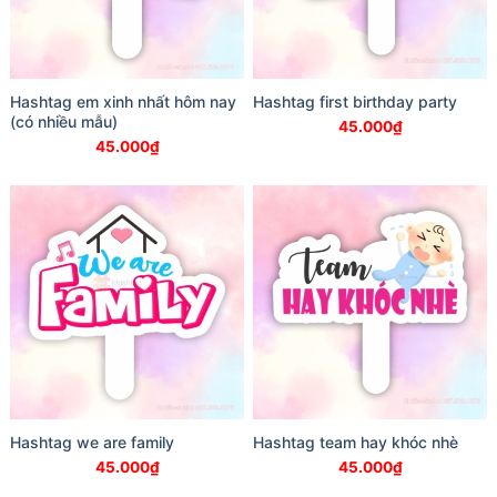
Hashtag em xinh nhất hôm nay
Hashtag first birthday party
(có nhiều mẫu)
45.000
₫
45.000
₫
Hashtag we are family
Hashtag team hay khóc nhè
45.000
₫
45.000
₫