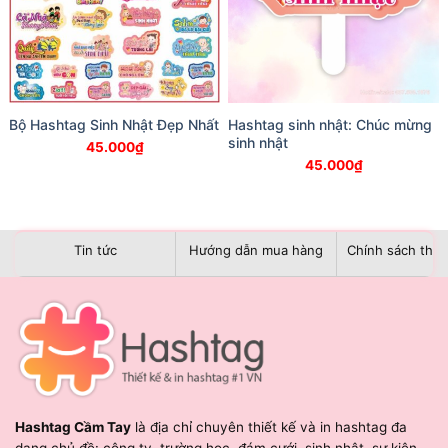
Bộ Hashtag Sinh Nhật Đẹp Nhất
Hashtag sinh nhật: Chúc mừng
sinh nhật
45.000
₫
45.000
₫
Tin tức
Hướng dẫn mua hàng
Chính sách than
Hashtag Cầm Tay
là địa chỉ chuyên thiết kế và in hashtag đa
dạng chủ đề: công ty, trường học, đám cưới, sinh nhật, sự kiện