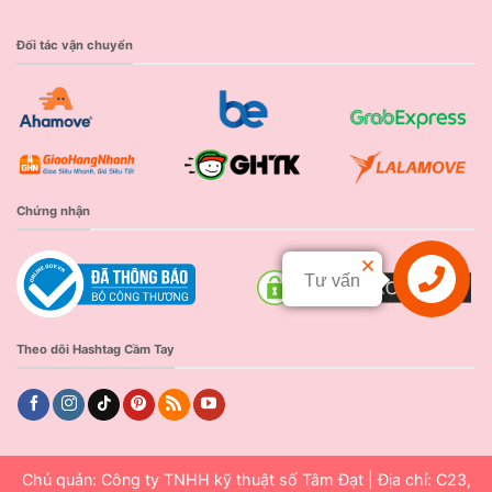
Đối tác vận chuyển
Chứng nhận
Tư vấn
Liên hệ
Theo dõi Hashtag Cầm Tay
Chủ quản: Công ty TNHH kỹ thuật số Tâm Đạt | Địa chỉ: C23,