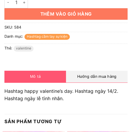
THÊM VÀO GIỎ HÀNG
SKU:
584
Danh mục:
Hashtag cầm tay sự kiện
Thẻ:
valentine
Mô tả
Hướng dẫn mua hàng
Hashtag happy valentine’s day. Hashtag ngày 14/2.
Hashtag ngày lễ tình nhân.
SẢN PHẨM TƯƠNG TỰ