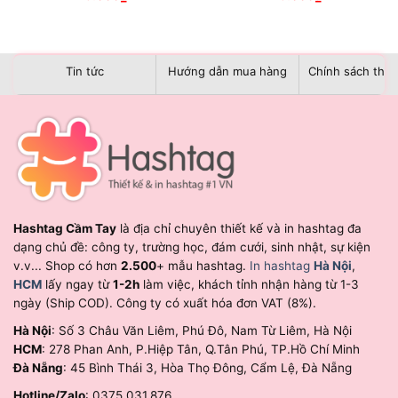
Tin tức
Hướng dẫn mua hàng
Chính sách than
Hashtag Cầm Tay
là địa chỉ chuyên thiết kế và in hashtag đa
dạng chủ đề: công ty, trường học, đám cưới, sinh nhật, sự kiện
v.v... Shop có hơn
2.500
+ mẫu hashtag.
In hashtag
Hà Nội
,
HCM
lấy ngay từ
1-2h
làm việc, khách tỉnh nhận hàng từ 1-3
ngày (Ship COD). Công ty có xuất hóa đơn VAT (8%).
Hà Nội
: Số 3 Châu Văn Liêm, Phú Đô, Nam Từ Liêm, Hà Nội
HCM
: 278 Phan Anh, P.Hiệp Tân, Q.Tân Phú, TP.Hồ Chí Minh
Đà Nẵng
: 45 Bình Thái 3, Hòa Thọ Đông, Cẩm Lệ, Đà Nẵng
Hotline/Zalo
: 0375.031.876