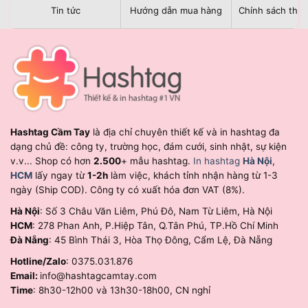
Tin tức
Hướng dẫn mua hàng
Chính sách than
Hashtag Cầm Tay
là địa chỉ chuyên thiết kế và in hashtag đa
dạng chủ đề: công ty, trường học, đám cưới, sinh nhật, sự kiện
v.v... Shop có hơn
2.500
+ mẫu hashtag.
In hashtag
Hà Nội
,
HCM
lấy ngay từ
1-2h
làm việc, khách tỉnh nhận hàng từ 1-3
ngày (Ship COD). Công ty có xuất hóa đơn VAT (8%).
Hà Nội
: Số 3 Châu Văn Liêm, Phú Đô, Nam Từ Liêm, Hà Nội
HCM
: 278 Phan Anh, P.Hiệp Tân, Q.Tân Phú, TP.Hồ Chí Minh
Đà Nẵng
: 45 Bình Thái 3, Hòa Thọ Đông, Cẩm Lệ, Đà Nẵng
Hotline/Zalo
: 0375.031.876
Email:
info@hashtagcamtay.com
Time
: 8h30-12h00 và 13h30-18h00, CN nghỉ