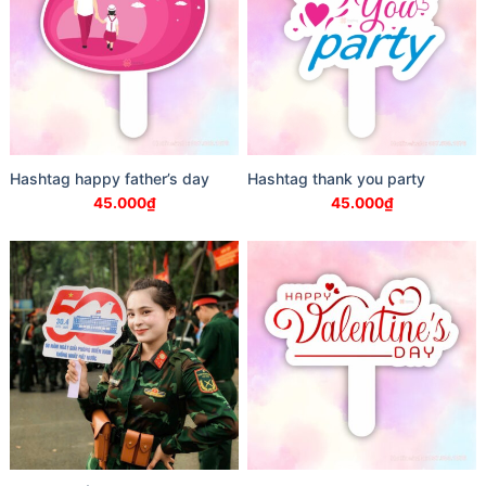
Hashtag happy father’s day
Hashtag thank you party
45.000
₫
45.000
₫