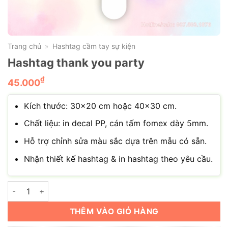
Trang chủ
Hashtag cầm tay sự kiện
»
Hashtag thank you party
₫
45.000
Kích thước: 30×20 cm hoặc 40×30 cm.
Chất liệu: in decal PP, cán tấm fomex dày 5mm.
Hỗ trợ chỉnh sửa màu sắc dựa trên mẫu có sẵn.
Nhận thiết kế hashtag & in hashtag theo yêu cầu.
Hashtag thank you party số lượng
THÊM VÀO GIỎ HÀNG