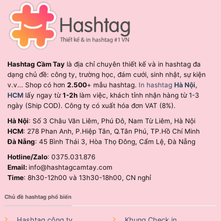
Hashtag Cầm Tay
là địa chỉ chuyên thiết kế và in hashtag đa
dạng chủ đề: công ty, trường học, đám cưới, sinh nhật, sự kiện
v.v... Shop có hơn
2.500
+ mẫu hashtag.
In hashtag
Hà Nội
,
HCM
lấy ngay từ
1-2h
làm việc, khách tỉnh nhận hàng từ 1-3
ngày (Ship COD). Công ty có xuất hóa đơn VAT (8%).
Hà Nội
: Số 3 Châu Văn Liêm, Phú Đô, Nam Từ Liêm, Hà Nội
HCM
: 278 Phan Anh, P.Hiệp Tân, Q.Tân Phú, TP.Hồ Chí Minh
Đà Nẵng
: 45 Bình Thái 3, Hòa Thọ Đông, Cẩm Lệ, Đà Nẵng
Hotline/Zalo
: 0375.031.876
Email:
info@hashtagcamtay.com
Time
: 8h30-12h00 và 13h30-18h00, CN nghỉ
Chủ đề hashtag phổ biến
Hashtag công ty
Khung Check in