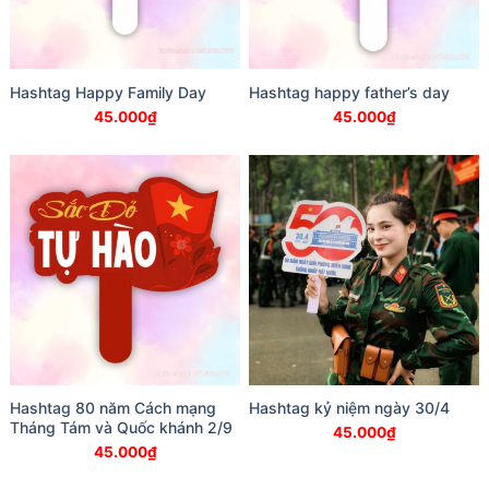
Hashtag Happy Family Day
Hashtag happy father’s day
45.000
₫
45.000
₫
Hashtag 80 năm Cách mạng
Hashtag kỷ niệm ngày 30/4
Tháng Tám và Quốc khánh 2/9
45.000
₫
45.000
₫