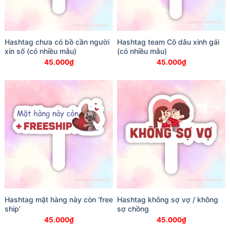
Hashtag chưa có bồ cần người
Hashtag team Cô dâu xinh gái
xin số (có nhiều mẫu)
(có nhiều mẫu)
45.000
₫
45.000
₫
Hashtag mặt hàng này còn ‘free
Hashtag không sợ vợ / không
ship’
sợ chồng
45.000
₫
45.000
₫