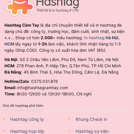
Hashtag Cầm Tay
là địa chỉ chuyên thiết kế và in hashtag đa
dạng chủ đề: công ty, trường học, đám cưới, sinh nhật, sự kiện
v.v... Shop có hơn
2.500
+ mẫu hashtag.
In hashtag
Hà Nội
,
HCM
lấy ngay từ
1-2h
làm việc, khách tỉnh nhận hàng từ 1-3
ngày (Ship COD). Công ty có xuất hóa đơn VAT (8%).
Hà Nội
: Số 3 Châu Văn Liêm, Phú Đô, Nam Từ Liêm, Hà Nội
HCM
: 278 Phan Anh, P.Hiệp Tân, Q.Tân Phú, TP.Hồ Chí Minh
Đà Nẵng
: 45 Bình Thái 3, Hòa Thọ Đông, Cẩm Lệ, Đà Nẵng
Hotline/Zalo
: 0375.031.876
Email:
info@hashtagcamtay.com
Time
: 8h30-12h00 và 13h30-18h00, CN nghỉ
Chủ đề hashtag phổ biến
Hashtag công ty
Khung Check in
Hashtag họp lớp
Hashtag sự kiện