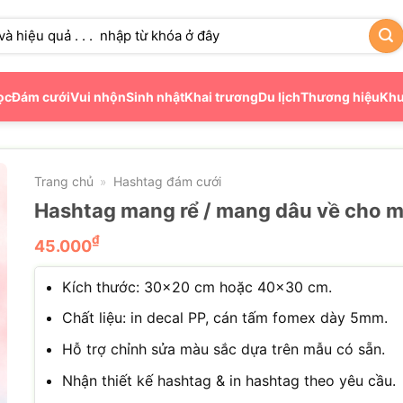
ọc
Đám cưới
Vui nhộn
Sinh nhật
Khai trương
Du lịch
Thương hiệu
Khu
Trang chủ
Hashtag đám cưới
»
Hashtag mang rể / mang dâu về cho 
₫
45.000
Kích thước: 30×20 cm hoặc 40×30 cm.
Chất liệu: in decal PP, cán tấm fomex dày 5mm.
Hỗ trợ chỉnh sửa màu sắc dựa trên mẫu có sẵn.
Nhận thiết kế hashtag & in hashtag theo yêu cầu.