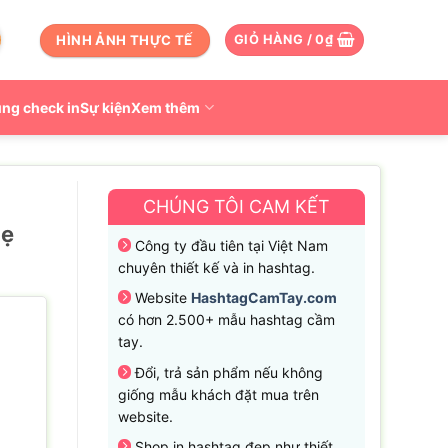
HÌNH ẢNH THỰC TẾ
GIỎ HÀNG /
0
₫
ng check in
Sự kiện
Xem thêm
CHÚNG TÔI CAM KẾT
mẹ
Công ty đầu tiên tại Việt Nam
chuyên thiết kế và in hashtag.
Website
HashtagCamTay.com
có hơn 2.500+ mẫu hashtag cầm
tay.
Đổi, trả sản phẩm nếu không
giống mẫu khách đặt mua trên
website.
Shop in hashtag đẹp như thiết