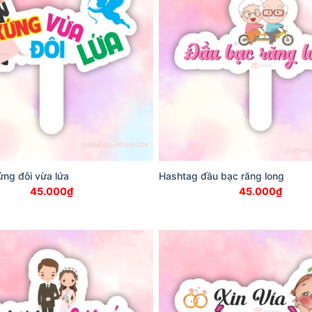
ng đôi vừa lứa
Hashtag đầu bạc răng long
45.000
₫
45.000
₫