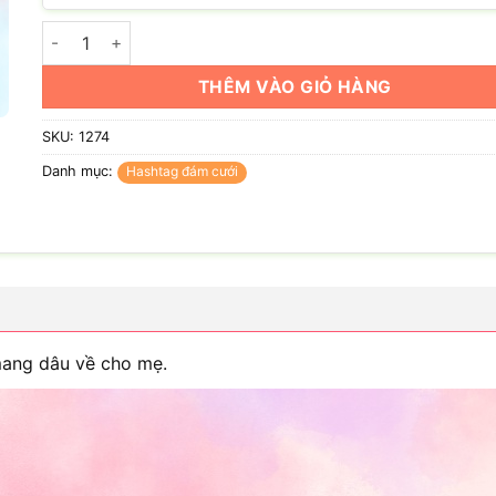
Hashtag mang rể / mang dâu về cho mẹ số lượng
THÊM VÀO GIỎ HÀNG
SKU:
1274
Danh mục:
Hashtag đám cưới
mang dâu về cho mẹ.