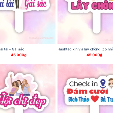
i tài – Gái sắc
Hashtag xin vía lấy chồng (có nh
45.000
₫
45.000
₫