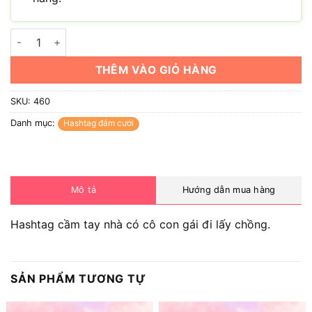
Hashtag nhà có cô con gái đi lấy chồng số lượng
THÊM VÀO GIỎ HÀNG
SKU:
460
Danh mục:
Hashtag đám cưới
Mô tả
Hướng dẫn mua hàng
Hashtag cầm tay nhà có cô con gái đi lấy chồng.
SẢN PHẨM TƯƠNG TỰ