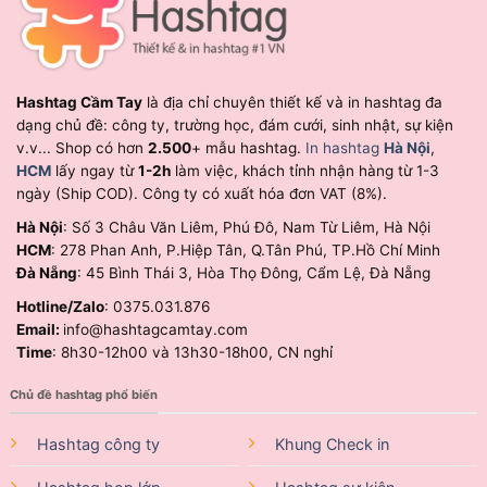
Hashtag Cầm Tay
là địa chỉ chuyên thiết kế và in hashtag đa
dạng chủ đề: công ty, trường học, đám cưới, sinh nhật, sự kiện
v.v... Shop có hơn
2.500
+ mẫu hashtag.
In hashtag
Hà Nội
,
HCM
lấy ngay từ
1-2h
làm việc, khách tỉnh nhận hàng từ 1-3
ngày (Ship COD). Công ty có xuất hóa đơn VAT (8%).
Hà Nội
: Số 3 Châu Văn Liêm, Phú Đô, Nam Từ Liêm, Hà Nội
HCM
: 278 Phan Anh, P.Hiệp Tân, Q.Tân Phú, TP.Hồ Chí Minh
Đà Nẵng
: 45 Bình Thái 3, Hòa Thọ Đông, Cẩm Lệ, Đà Nẵng
Hotline/Zalo
: 0375.031.876
Email:
info@hashtagcamtay.com
Time
: 8h30-12h00 và 13h30-18h00, CN nghỉ
Chủ đề hashtag phổ biến
Hashtag công ty
Khung Check in