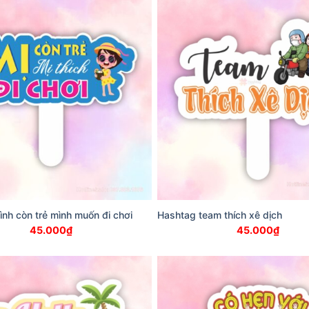
nh còn trẻ mình muốn đi chơi
Hashtag team thích xê dịch
45.000
₫
45.000
₫