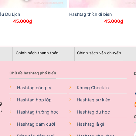
êu Du Lịch
Hashtag thích đi biển
45.000
₫
45.000
₫
Chính sách thanh toán
Chính sách vận chuyển
Chủ đề hashtag phổ biến
Đ
Hashtag công ty
Khung Check in
Hashtag họp lớp
Hashtag sự kiện
g
t,
Hashtag trường học
Hashtag du học
Hashtag đám cưới
Hashtag là gì