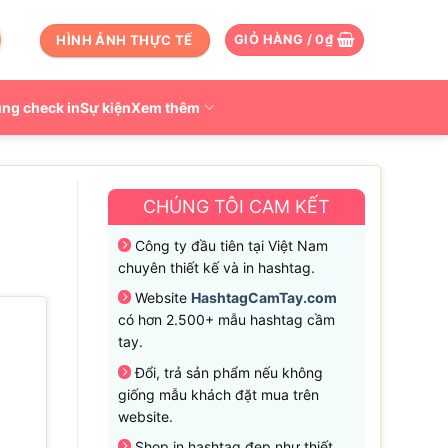
HÌNH ẢNH THỰC TẾ
GIỎ HÀNG /
0
₫
ng check in
Sự kiện
Xem thêm
CHÚNG TÔI CAM KẾT
Công ty đầu tiên tại Việt Nam
chuyên thiết kế và in hashtag.
Website
HashtagCamTay.com
có hơn 2.500+ mẫu hashtag cầm
tay.
Đổi, trả sản phẩm nếu không
giống mẫu khách đặt mua trên
website.
Shop in hashtag đẹp như thiết