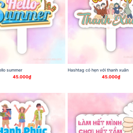
ello summer
Hashtag có hẹn với thanh xuân
45.000
₫
45.000
₫