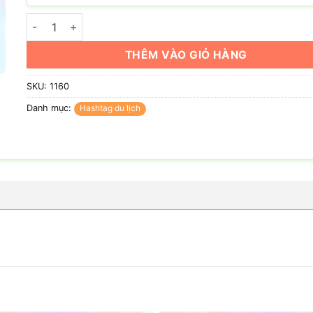
Hashtag Team Bikini số lượng
THÊM VÀO GIỎ HÀNG
SKU:
1160
Danh mục:
Hashtag du lịch