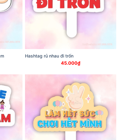
ầm
Hashtag rủ nhau đi trốn
45.000
₫