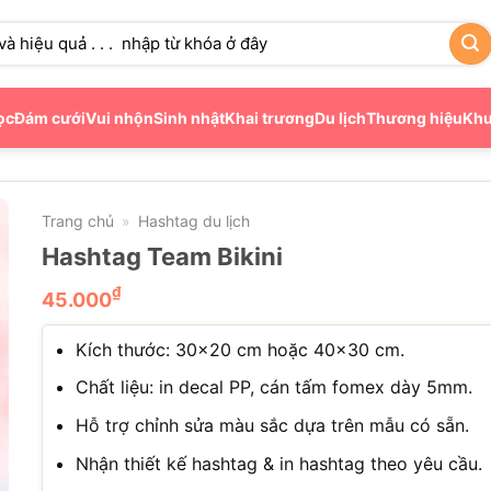
ọc
Đám cưới
Vui nhộn
Sinh nhật
Khai trương
Du lịch
Thương hiệu
Khu
Trang chủ
Hashtag du lịch
»
Hashtag Team Bikini
₫
45.000
Kích thước: 30×20 cm hoặc 40×30 cm.
Chất liệu: in decal PP, cán tấm fomex dày 5mm.
Hỗ trợ chỉnh sửa màu sắc dựa trên mẫu có sẵn.
Nhận thiết kế hashtag & in hashtag theo yêu cầu.