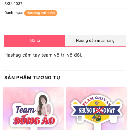
SKU:
1037
Danh mục:
Hashtag vui nhộn
Mô tả
Hướng dẫn mua hàng
Hashag cầm tay team vô tri vô đối.
SẢN PHẨM TƯƠNG TỰ