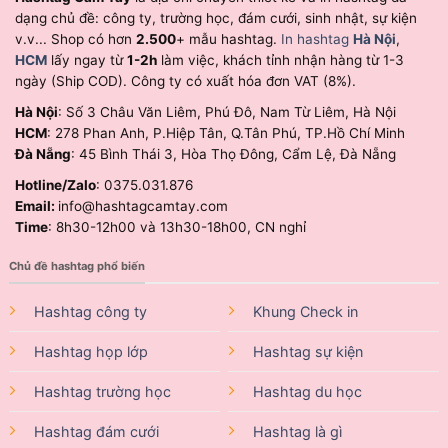
dạng chủ đề: công ty, trường học, đám cưới, sinh nhật, sự kiện
v.v... Shop có hơn
2.500
+ mẫu hashtag.
In hashtag
Hà Nội
,
HCM
lấy ngay từ
1-2h
làm việc, khách tỉnh nhận hàng từ 1-3
ngày (Ship COD). Công ty có xuất hóa đơn VAT (8%).
Hà Nội
: Số 3 Châu Văn Liêm, Phú Đô, Nam Từ Liêm, Hà Nội
HCM
: 278 Phan Anh, P.Hiệp Tân, Q.Tân Phú, TP.Hồ Chí Minh
Đà Nẵng
: 45 Bình Thái 3, Hòa Thọ Đông, Cẩm Lệ, Đà Nẵng
Hotline/Zalo
: 0375.031.876
Email:
info@hashtagcamtay.com
Time
: 8h30-12h00 và 13h30-18h00, CN nghỉ
Chủ đề hashtag phổ biến
Hashtag công ty
Khung Check in
Hashtag họp lớp
Hashtag sự kiện
Hashtag trường học
Hashtag du học
Hashtag đám cưới
Hashtag là gì