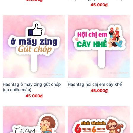
45.000
₫
Hashtag ờ mây zing gút chóp
Hashtag hội chị em cây khế
(có nhiều mẫu)
45.000
₫
45.000
₫