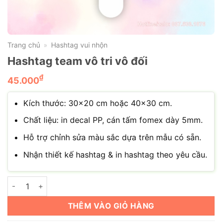
Trang chủ
Hashtag vui nhộn
»
Hashtag team vô tri vô đối
₫
45.000
Kích thước: 30×20 cm hoặc 40×30 cm.
Chất liệu: in decal PP, cán tấm fomex dày 5mm.
Hỗ trợ chỉnh sửa màu sắc dựa trên mẫu có sẵn.
Nhận thiết kế hashtag & in hashtag theo yêu cầu.
Hashtag team vô tri vô đối số lượng
THÊM VÀO GIỎ HÀNG