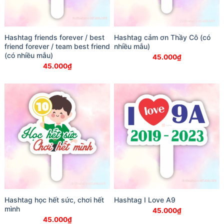
Hashtag friends forever / best
Hashtag cảm ơn Thầy Cô (có
friend forever / team best friend
nhiều mẫu)
(có nhiều mẫu)
45.000
₫
45.000
₫
Hashtag học hết sức, chơi hết
Hashtag I Love A9
mình
45.000
₫
45.000
₫