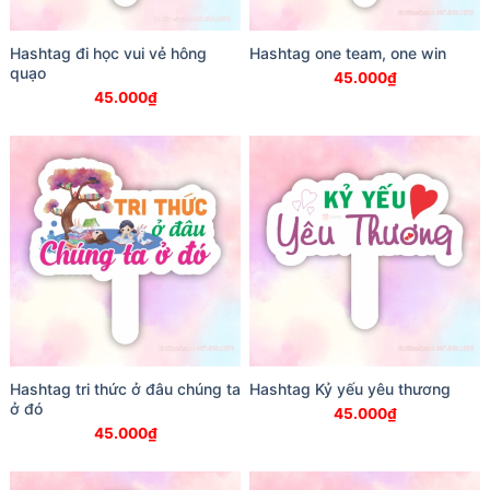
Hashtag đi học vui vẻ hông
Hashtag one team, one win
quạo
45.000
₫
45.000
₫
Hashtag tri thức ở đâu chúng ta
Hashtag Kỷ yếu yêu thương
ở đó
45.000
₫
45.000
₫