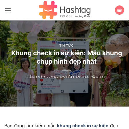
Bỏ
qua
nội
dung
TIN TỨC
Khung check in sự kiện: Mẫu khung
chụp hình đẹp nhất
ĐĂNG VÀO
27/11/2025
BỞI
HASHTAG CẦM TAY
Bạn đang tìm kiếm mẫu
khung check in sự kiện
đẹp