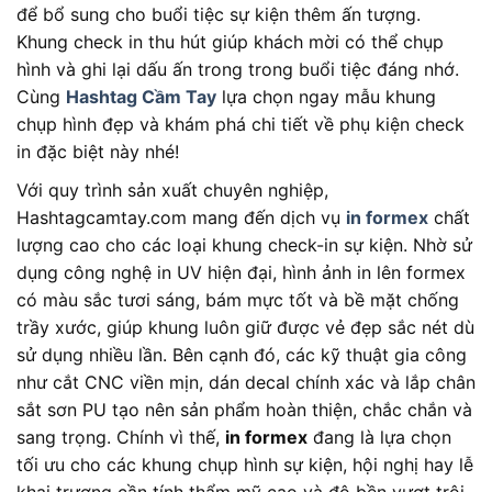
để bổ sung cho buổi tiệc sự kiện thêm ấn tượng.
Khung check in thu hút giúp khách mời có thể chụp
hình và ghi lại dấu ấn trong trong buổi tiệc đáng nhớ.
Cùng
Hashtag Cầm Tay
lựa chọn ngay mẫu khung
chụp hình đẹp và khám phá chi tiết về phụ kiện check
in đặc biệt này nhé!
Với quy trình sản xuất chuyên nghiệp,
Hashtagcamtay.com mang đến dịch vụ
in formex
chất
lượng cao cho các loại khung check-in sự kiện. Nhờ sử
dụng công nghệ in UV hiện đại, hình ảnh in lên formex
có màu sắc tươi sáng, bám mực tốt và bề mặt chống
trầy xước, giúp khung luôn giữ được vẻ đẹp sắc nét dù
sử dụng nhiều lần. Bên cạnh đó, các kỹ thuật gia công
như cắt CNC viền mịn, dán decal chính xác và lắp chân
sắt sơn PU tạo nên sản phẩm hoàn thiện, chắc chắn và
sang trọng. Chính vì thế,
in formex
đang là lựa chọn
tối ưu cho các khung chụp hình sự kiện, hội nghị hay lễ