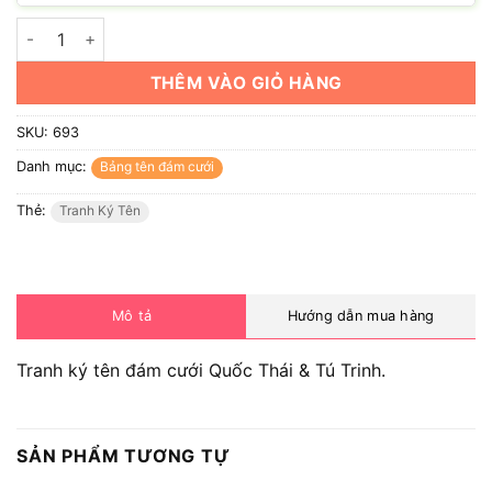
Tranh ký tên đám cưới Quốc Thái & Tú Trinh số lượng
THÊM VÀO GIỎ HÀNG
SKU:
693
Danh mục:
Bảng tên đám cưới
Thẻ:
Tranh Ký Tên
Mô tả
Hướng dẫn mua hàng
Tranh ký tên đám cưới Quốc Thái & Tú Trinh.
SẢN PHẨM TƯƠNG TỰ