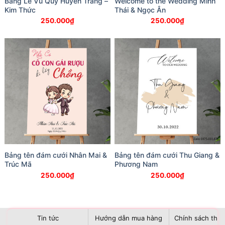
Bảng Lễ Vu Quy Huyền Trang –
Welcome to the Wedding Minh
Kim Thức
Thái & Ngọc Ân
250.000
₫
250.000
₫
Bảng tên đám cưới Nhân Mai &
Bảng tên đám cưới Thu Giang &
Trúc Mã
Phương Nam
250.000
₫
250.000
₫
Tin tức
Hướng dẫn mua hàng
Chính sách than