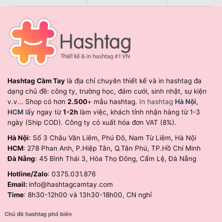
Hashtag Cầm Tay
là địa chỉ chuyên thiết kế và in hashtag đa
dạng chủ đề: công ty, trường học, đám cưới, sinh nhật, sự kiện
v.v... Shop có hơn
2.500
+ mẫu hashtag.
In hashtag
Hà Nội
,
HCM
lấy ngay từ
1-2h
làm việc, khách tỉnh nhận hàng từ 1-3
ngày (Ship COD). Công ty có xuất hóa đơn VAT (8%).
Hà Nội
: Số 3 Châu Văn Liêm, Phú Đô, Nam Từ Liêm, Hà Nội
HCM
: 278 Phan Anh, P.Hiệp Tân, Q.Tân Phú, TP.Hồ Chí Minh
Đà Nẵng
: 45 Bình Thái 3, Hòa Thọ Đông, Cẩm Lệ, Đà Nẵng
Hotline/Zalo
: 0375.031.876
Email:
info@hashtagcamtay.com
Time
: 8h30-12h00 và 13h30-18h00, CN nghỉ
Chủ đề hashtag phổ biến