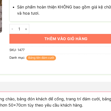
Sản phẩm hoàn thiện KHÔNG bao gồm giá kệ chữ
và hoa tươi.
Bảng cổng cưới cắm hoa, điểm nhấn ấn tượng cho ngày cướ
THÊM VÀO GIỎ HÀNG
SKU:
1477
Danh mục:
Bảng tên đám cưới
 chào, bảng đón khách để cổng, trang trí đám cưới, bảng 
 hơn 50x70cm tùy theo yêu cầu khách hàng.