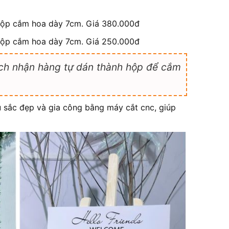
 hộp cắm hoa dày 7cm. Giá 380.000đ
 hộp cắm hoa dày 7cm. Giá 250.000đ
hách nhận hàng tự dán thành hộp để cắm
àu sắc đẹp và gia công bằng máy cắt cnc, giúp