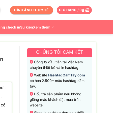
HÌNH ẢNH THỰC TẾ
GIỎ HÀNG /
0
₫
ng check in
Sự kiện
Xem thêm
CHÚNG TÔI CAM KẾT
ấn
Công ty đầu tiên tại Việt Nam
chuyên thiết kế và in hashtag.
Website
HashtagCamTay.com
có hơn 2.500+ mẫu hashtag cầm
tay.
ơi.
Đổi, trả sản phẩm nếu không
.
giống mẫu khách đặt mua trên
 có
website.
Shop in hashtag đẹp như thiết