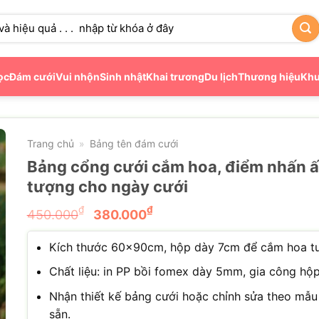
ọc
Đám cưới
Vui nhộn
Sinh nhật
Khai trương
Du lịch
Thương hiệu
Khu
Trang chủ
Bảng tên đám cưới
»
Bảng cổng cưới cắm hoa, điểm nhấn 
tượng cho ngày cưới
Giá
Giá
₫
₫
450.000
380.000
gốc
hiện
là:
tại
Kích thước 60x90cm, hộp dày 7cm để cắm hoa tư
450.000₫.
là:
Chất liệu: in PP bồi fomex dày 5mm, gia công hộp
380.000₫.
Nhận thiết kế bảng cưới hoặc chỉnh sửa theo mẫu
sẵn.