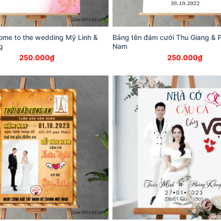
ome to the wedding Mỹ Linh &
Bảng tên đám cưới Thu Giang &
g
Nam
250.000
₫
250.000
₫