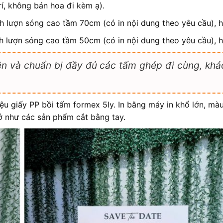
í, không bán hoa đi kèm ạ).
h lượn sóng cao tầm 70cm (có in nội dung theo yêu cầu),
h lượn sóng cao tầm 50cm (có in nội dung theo yêu cầu),
hiện và chuẩn bị đầy đủ các tấm ghép đi cùng, k
liệu giấy PP bồi tấm formex 5ly. In bằng máy in khổ lớn, m
ở như các sản phẩm cắt bằng tay.