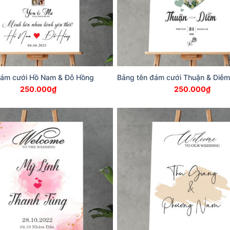
đám cưới Hồ Nam & Đỗ Hồng
Bảng tên đám cưới Thuận & Diễm
250.000
₫
250.000
₫