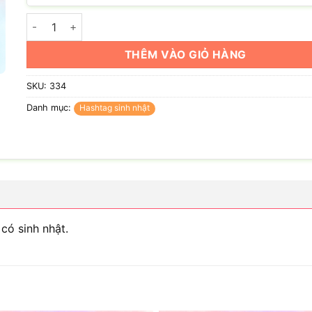
Hashtag hôm nay nhà có birthday số lượng
THÊM VÀO GIỎ HÀNG
SKU:
334
Danh mục:
Hashtag sinh nhật
có sinh nhật.