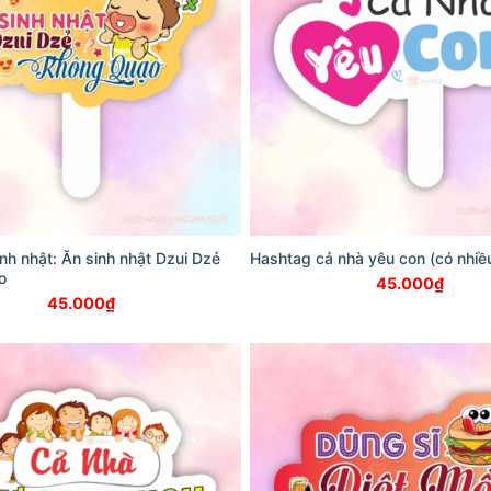
nh nhật: Ăn sinh nhật Dzui Dzẻ
Hashtag cả nhà yêu con (có nhiề
o
45.000
₫
45.000
₫