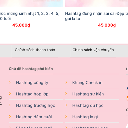
úc mừng sinh nhật 1, 2, 3, 4, 5,
Hashtag đúng nhận sai cãi Đẹp tra
10 tuổi
gái là tớ
45.000
₫
45.000
₫
Chính sách thanh toán
Chính sách vận chuyển
Chủ đề hashtag phổ biến
Đ
Hashtag công ty
Khung Check in
Hashtag họp lớp
Hashtag sự kiện
g
t,
Hashtag trường học
Hashtag du học
Hashtag đám cưới
Hashtag là gì