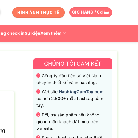
HÌNH ẢNH THỰC TẾ
GIỎ HÀNG /
0
₫
ng check in
Sự kiện
Xem thêm
CHÚNG TÔI CAM KẾT
Công ty đầu tiên tại Việt Nam
chuyên thiết kế và in hashtag.
Website
HashtagCamTay.com
có hơn 2.500+ mẫu hashtag cầm
tay.
Đổi, trả sản phẩm nếu không
giống mẫu khách đặt mua trên
website.
ng.
Shop in hashtag đẹp như thiết