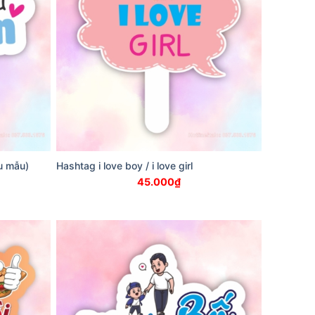
u mẫu)
Hashtag i love boy / i love girl
45.000
₫