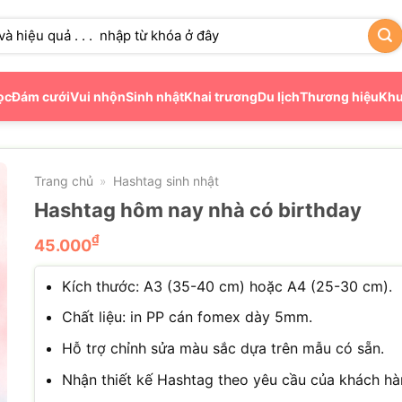
ọc
Đám cưới
Vui nhộn
Sinh nhật
Khai trương
Du lịch
Thương hiệu
Khu
Trang chủ
Hashtag sinh nhật
»
Hashtag hôm nay nhà có birthday
₫
45.000
Kích thước: A3 (35-40 cm) hoặc A4 (25-30 cm).
Chất liệu: in PP cán fomex dày 5mm.
Hỗ trợ chỉnh sửa màu sắc dựa trên mẫu có sẵn.
Nhận thiết kế Hashtag theo yêu cầu của khách hà