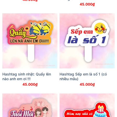
45.000
₫
Hashtag sinh nhật: Quẩy lên
Hashtag Sếp em là số 1 (có
nào anh em ơi !!!
nhiều mẫu)
45.000
₫
45.000
₫