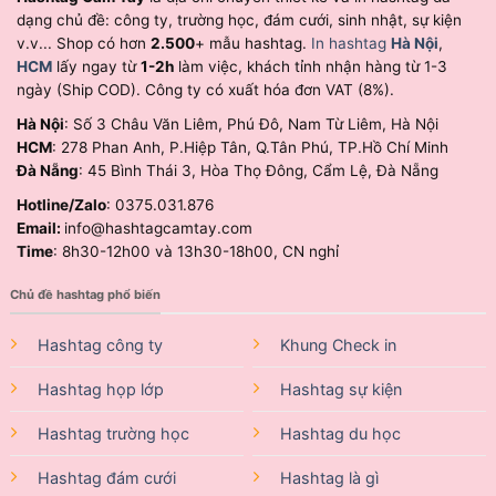
dạng chủ đề: công ty, trường học, đám cưới, sinh nhật, sự kiện
v.v... Shop có hơn
2.500
+ mẫu hashtag.
In hashtag
Hà Nội
,
HCM
lấy ngay từ
1-2h
làm việc, khách tỉnh nhận hàng từ 1-3
ngày (Ship COD). Công ty có xuất hóa đơn VAT (8%).
Hà Nội
: Số 3 Châu Văn Liêm, Phú Đô, Nam Từ Liêm, Hà Nội
HCM
: 278 Phan Anh, P.Hiệp Tân, Q.Tân Phú, TP.Hồ Chí Minh
Đà Nẵng
: 45 Bình Thái 3, Hòa Thọ Đông, Cẩm Lệ, Đà Nẵng
Hotline/Zalo
: 0375.031.876
Email:
info@hashtagcamtay.com
Time
: 8h30-12h00 và 13h30-18h00, CN nghỉ
Chủ đề hashtag phổ biến
Hashtag công ty
Khung Check in
Hashtag họp lớp
Hashtag sự kiện
Hashtag trường học
Hashtag du học
Hashtag đám cưới
Hashtag là gì