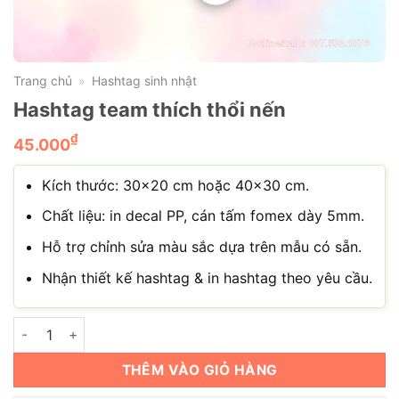
Trang chủ
Hashtag sinh nhật
»
Hashtag team thích thổi nến
₫
45.000
Kích thước: 30×20 cm hoặc 40×30 cm.
Chất liệu: in decal PP, cán tấm fomex dày 5mm.
Hỗ trợ chỉnh sửa màu sắc dựa trên mẫu có sẵn.
Nhận thiết kế hashtag & in hashtag theo yêu cầu.
Hashtag team thích thổi nến số lượng
THÊM VÀO GIỎ HÀNG