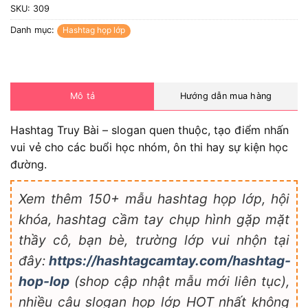
SKU:
309
Danh mục:
Hashtag họp lớp
Mô tả
Hướng dẫn mua hàng
Hashtag Truy Bài – slogan quen thuộc, tạo điểm nhấn
vui vẻ cho các buổi học nhóm, ôn thi hay sự kiện học
đường.
Xem thêm 150+ mẫu hashtag họp lớp, hội
khóa, hashtag cầm tay chụp hình gặp mặt
thầy cô, bạn bè, trường lớp vui nhộn tại
đây:
https://hashtagcamtay.com/hashtag-
hop-lop
(shop cập nhật mẫu mới liên tục),
nhiều câu slogan họp lớp HOT nhất không