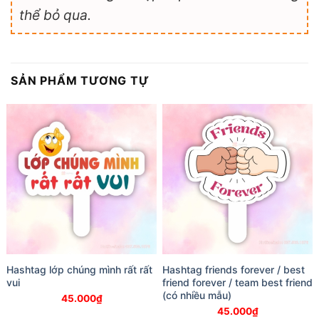
thể bỏ qua.
SẢN PHẨM TƯƠNG TỰ
Hashtag lớp chúng mình rất rất
Hashtag friends forever / best
vui
friend forever / team best friend
(có nhiều mẫu)
45.000
₫
45.000
₫