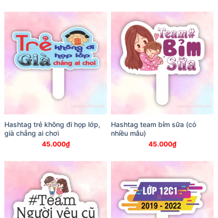
Hashtag trẻ không đi họp lớp,
Hashtag team bỉm sữa (có
già chẳng ai chơi
nhiều mẫu)
45.000
₫
45.000
₫