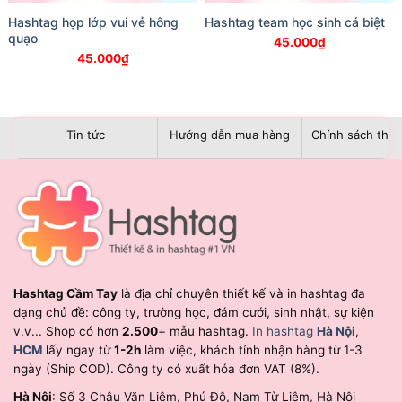
Hashtag họp lớp vui vẻ hông
Hashtag team học sinh cá biệt
quạo
45.000
₫
45.000
₫
Tin tức
Hướng dẫn mua hàng
Chính sách than
Hashtag Cầm Tay
là địa chỉ chuyên thiết kế và in hashtag đa
dạng chủ đề: công ty, trường học, đám cưới, sinh nhật, sự kiện
v.v... Shop có hơn
2.500
+ mẫu hashtag.
In hashtag
Hà Nội
,
HCM
lấy ngay từ
1-2h
làm việc, khách tỉnh nhận hàng từ 1-3
ngày (Ship COD). Công ty có xuất hóa đơn VAT (8%).
Hà Nội
: Số 3 Châu Văn Liêm, Phú Đô, Nam Từ Liêm, Hà Nội