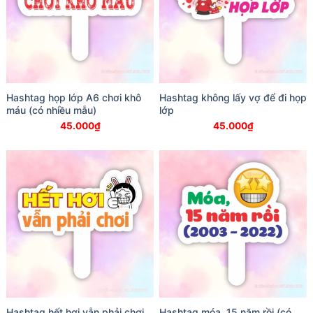
Hashtag họp lớp A6 chơi khô
Hashtag không lấy vợ để đi họp
máu (có nhiều mẫu)
lớp
45.000
₫
45.000
₫
Hashtag hết hơi vẫn phải chơi
Hashtag móa, 15 năm rồi (có