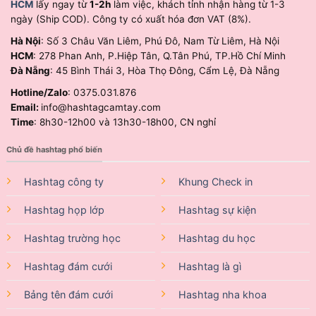
HCM
lấy ngay từ
1-2h
làm việc, khách tỉnh nhận hàng từ 1-3
ngày (Ship COD). Công ty có xuất hóa đơn VAT (8%).
Hà Nội
: Số 3 Châu Văn Liêm, Phú Đô, Nam Từ Liêm, Hà Nội
HCM
: 278 Phan Anh, P.Hiệp Tân, Q.Tân Phú, TP.Hồ Chí Minh
Đà Nẵng
: 45 Bình Thái 3, Hòa Thọ Đông, Cẩm Lệ, Đà Nẵng
Hotline/Zalo
: 0375.031.876
Email:
info@hashtagcamtay.com
Time
: 8h30-12h00 và 13h30-18h00, CN nghỉ
Chủ đề hashtag phổ biến
Hashtag công ty
Khung Check in
Hashtag họp lớp
Hashtag sự kiện
Hashtag trường học
Hashtag du học
Hashtag đám cưới
Hashtag là gì
Bảng tên đám cưới
Hashtag nha khoa