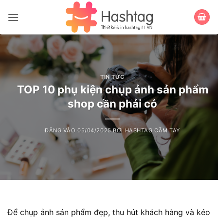
Bỏ
qua
nội
dung
TIN TỨC
TOP 10 phụ kiện chụp ảnh sản phẩm
shop cần phải có
ĐĂNG VÀO
05/04/2025
BỞI
HASHTAG CẦM TAY
Để chụp ảnh sản phẩm đẹp, thu hút khách hàng và kéo