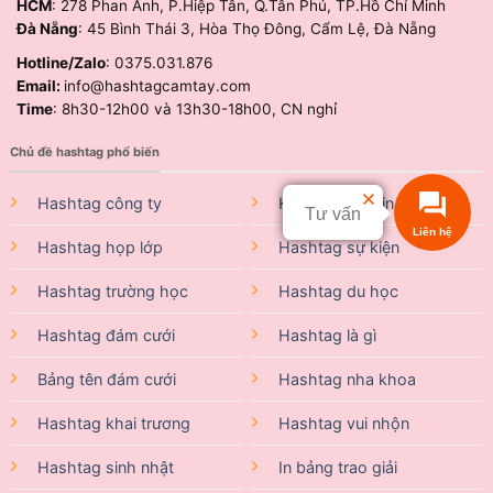
HCM
: 278 Phan Anh, P.Hiệp Tân, Q.Tân Phú, TP.Hồ Chí Minh
Đà Nẵng
: 45 Bình Thái 3, Hòa Thọ Đông, Cẩm Lệ, Đà Nẵng
Hotline/Zalo
: 0375.031.876
Email:
info@hashtagcamtay.com
Time
: 8h30-12h00 và 13h30-18h00, CN nghỉ
Chủ đề hashtag phổ biến
Hashtag công ty
Khung Check in
Tư vấn
Hashtag họp lớp
Hashtag sự kiện
Hashtag trường học
Hashtag du học
Hashtag đám cưới
Hashtag là gì
Bảng tên đám cưới
Hashtag nha khoa
Hashtag khai trương
Hashtag vui nhộn
Hashtag sinh nhật
In bảng trao giải