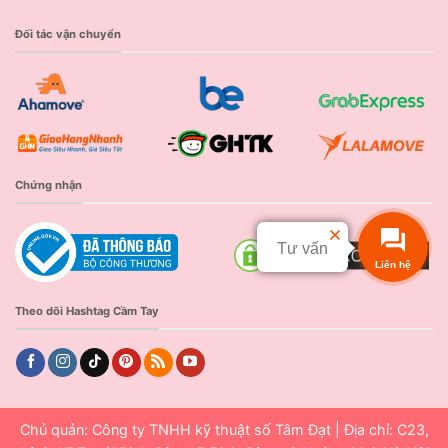
Đối tác vận chuyển
Chứng nhận
Tư vấn
Liên hệ
Theo dõi Hashtag Cầm Tay
Chủ quản: Công ty TNHH kỹ thuật số Tâm Đạt | Địa chỉ: C23,