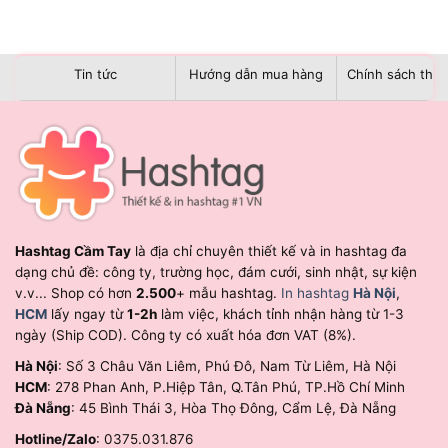
Tin tức
Hướng dẫn mua hàng
Chính sách than
Hashtag Cầm Tay
là địa chỉ chuyên thiết kế và in hashtag đa
dạng chủ đề: công ty, trường học, đám cưới, sinh nhật, sự kiện
v.v... Shop có hơn
2.500
+ mẫu hashtag.
In hashtag
Hà Nội
,
HCM
lấy ngay từ
1-2h
làm việc, khách tỉnh nhận hàng từ 1-3
ngày (Ship COD). Công ty có xuất hóa đơn VAT (8%).
Hà Nội
: Số 3 Châu Văn Liêm, Phú Đô, Nam Từ Liêm, Hà Nội
HCM
: 278 Phan Anh, P.Hiệp Tân, Q.Tân Phú, TP.Hồ Chí Minh
Đà Nẵng
: 45 Bình Thái 3, Hòa Thọ Đông, Cẩm Lệ, Đà Nẵng
Hotline/Zalo
: 0375.031.876