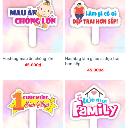
Hashtag mau ăn chóng lớn
Hashtag làm gì có ai đẹp trai
hơn sếp
45.000
₫
45.000
₫