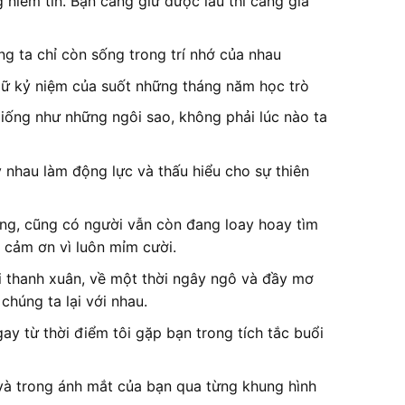
niềm tin. Bạn càng giữ được lâu thì càng giá
g ta chỉ còn sống trong trí nhớ của nhau
giữ kỷ niệm của suốt những tháng năm học trò
giống như những ngôi sao, không phải lúc nào ta
 nhau làm động lực và thấu hiểu cho sự thiên
ng, cũng có người vẫn còn đang loay hoay tìm
, cảm ơn vì luôn mỉm cười.
i thanh xuân, về một thời ngây ngô và đầy mơ
chúng ta lại với nhau.
y từ thời điểm tôi gặp bạn trong tích tắc buổi
 và trong ánh mắt của bạn qua từng khung hình