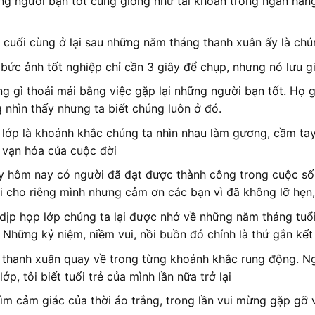
g người bạn tốt cũng giống như tài khoản trong ngân hàng 
 cuối cùng ở lại sau những năm tháng thanh xuân ấy là chún
bức ảnh tốt nghiệp chỉ cần 3 giây để chụp, nhưng nó lưu 
g gì thoải mái bằng việc gặp lại những người bạn tốt. Họ 
 nhìn thấy nhưng ta biết chúng luôn ở đó.
lớp là khoảnh khắc chúng ta nhìn nhau làm gương, cầm tay
 vạn hóa của cuộc đời
 hôm nay có người đã đạt được thành công trong cuộc số
đi cho riêng mình nhưng cảm ơn các bạn vì đã không lỡ hẹn
dịp họp lớp chúng ta lại được nhớ về những năm tháng tuổ
 Những kỷ niệm, niềm vui, nồi buồn đó chính là thứ gắn kết 
 thanh xuân quay về trong từng khoảnh khắc rung động. Nga
lớp, tôi biết tuổi trẻ của mình lần nữa trở lại
tìm cảm giác của thời áo trắng, trong lần vui mừng gặp gỡ