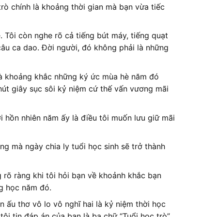
trò chính là khoảng thời gian mà bạn vừa tiếc
 Tôi còn nghe rõ cả tiếng bút máy, tiếng quạt
câu ca dao. Đời người, đó không phải là những
là khoảng khắc những ký ức mùa hè năm đó
út giây sục sôi kỷ niệm cứ thế vấn vương mãi
i hồn nhiên năm ấy là điều tôi muốn lưu giữ mãi
g mà ngày chia ly tuổi học sinh sẽ trở thành
 rõ ràng khi tôi hỏi bạn về khoảnh khắc bạn
ng học năm đó.
 ấu thơ vô lo vô nghĩ hai là kỷ niệm thời học
ôi tin đáp án của bạn là ba chữ “Tuổi học trò”.