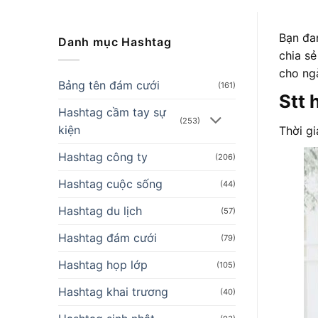
Bạn đa
Danh mục Hashtag
chia s
cho ng
Bảng tên đám cưới
(161)
Stt 
Hashtag cầm tay sự
(253)
kiện
Thời gi
Hashtag công ty
(206)
Hashtag cuộc sống
(44)
Hashtag du lịch
(57)
Hashtag đám cưới
(79)
Hashtag họp lớp
(105)
Hashtag khai trương
(40)