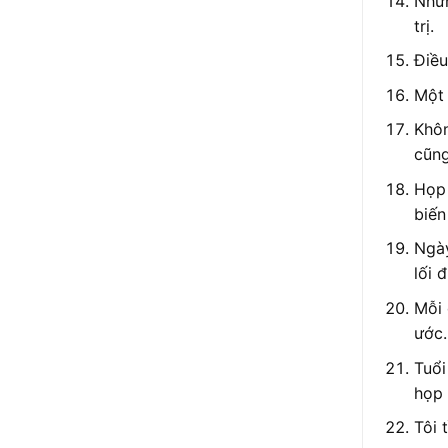
Nhữn
trị.
Điều
Một 
Khôn
cũng
Họp 
biến
Ngày
lối 
Mỗi 
ước.
Tuổi
họp 
Tôi 