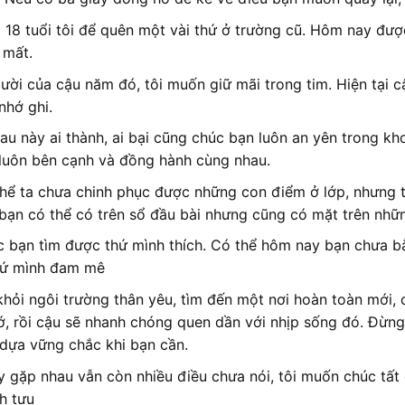
18 tuổi tôi để quên một vài thứ ở trường cũ. Hôm nay đượ
 mất.
ười của cậu năm đó, tôi muốn giữ mãi trong tim. Hiện tại 
nhớ ghi.
au này ai thành, ai bại cũng chúc bạn luôn an yên trong kho
luôn bên cạnh và đồng hành cùng nhau.
hể ta chưa chinh phục được những con điểm ở lớp, nhưng 
bạn có thể có trên sổ đầu bài nhưng cũng có mặt trên nhữn
 bạn tìm được thứ mình thích. Có thể hôm nay bạn chưa bằ
hứ mình đam mê
khỏi ngôi trường thân yêu, tìm đến một nơi hoàn toàn mới,
tớ, rồi cậu sẽ nhanh chóng quen dần với nhịp sống đó. Đừn
dựa vững chắc khi bạn cần.
 gặp nhau vẫn còn nhiều điều chưa nói, tôi muốn chúc tất
h tựu