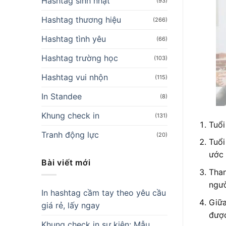
Hashtag sinh nhật
(93)
Hashtag thương hiệu
(266)
Hashtag tình yêu
(66)
Hashtag trường học
(103)
Hashtag vui nhộn
(115)
In Standee
(8)
Khung check in
(131)
Tuổi
Tranh động lực
(20)
Tuổi
ước 
Bài viết mới
Than
ngườ
In hashtag cầm tay theo yêu cầu
Giữa
giá rẻ, lấy ngay
được
Khung check in sự kiện: Mẫu