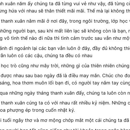
h xuân năm ấy chúng ta đã từng vui vẻ như vậy, đã từng cù
ừng hứa với nhau sẽ thân thiết mãi mãi. Thế mà lại không t
 thanh xuân nằm mãi ở nơi đây, trong ngôi trường, lớp học
hững người bạn, sau khi mất liên lạc sẽ không còn là bạn
g vô tình thế nào đi nữa thì tình cảm trước sau vẫn như mộ
nh đi ngoảnh lại các bạn vẫn luôn ở đây, đầy đủ không thiế
vẫn luôn có các cậu, chúng ta đều có nhau
 học trò cũng như mây trời, những gì của thiên nhiên chúng
được nhau sau bao ngày đã là điều may mắn. Chúc cho đo
sáng, hoa thơm muôn lối bạn đi, có người tay nắm tay cùn
 qua những ngày tháng thanh xuân đấy, chúng ta luôn còn 
 thanh xuân cúng ta có với nhau rất nhiều kỷ niệm. Những 
oa phượng ép trong cuốn nhật ký.
i tuổi ngây thơ và mơ mộng chớp mắt một cái chúng ta đã