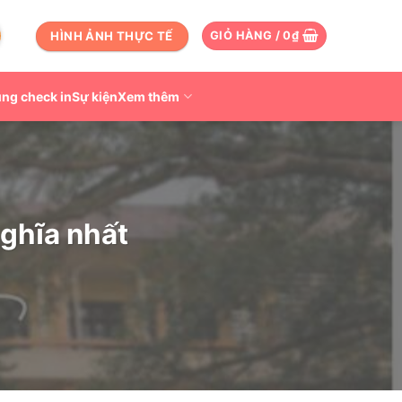
HÌNH ẢNH THỰC TẾ
GIỎ HÀNG /
0
₫
ng check in
Sự kiện
Xem thêm
nghĩa nhất