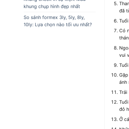
Than
khung chụp hình đẹp nhất
đã t
So sánh formex 3ly, 5ly, 8ly,
Tuổi
10ly: Lựa chọn nào tối ưu nhất?
Có n
thán
Ngoả
vui 
Tuổi
Gặp 
ánh 
Trải
Tuổi
đỏ h
Ở cá