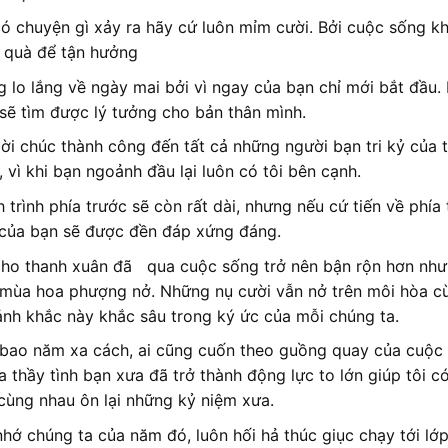
ó chuyện gì xảy ra hãy cứ luôn mỉm cười. Bởi cuộc sống kh
 quà để tận hưởng
 lo lắng về ngày mai bởi vì ngay của bạn chỉ mới bắt đầu.
sẽ tìm được lý tưởng cho bản thân mình.
lời chúc thành công đến tất cả những người bạn tri kỷ của
, vì khi bạn ngoảnh đầu lại luôn có tôi bên cạnh.
 trình phía trước sẽ còn rất dài, nhưng nếu cứ tiến về ph
của bạn sẽ được đền đáp xứng đáng.
ho thanh xuân đã qua cuộc sống trở nên bận rộn hơn nhưng
mùa hoa phượng nở. Những nụ cười vẫn nở trên môi hòa cù
nh khắc này khắc sâu trong ký ức của mỗi chúng ta.
bao năm xa cách, ai cũng cuốn theo guồng quay của cuộc s
a thầy tình bạn xưa đã trở thành động lực to lớn giúp tôi 
 cùng nhau ôn lại những kỷ niệm xưa.
nhớ chúng ta của năm đó, luôn hối hả thúc giục chạy tới lớ