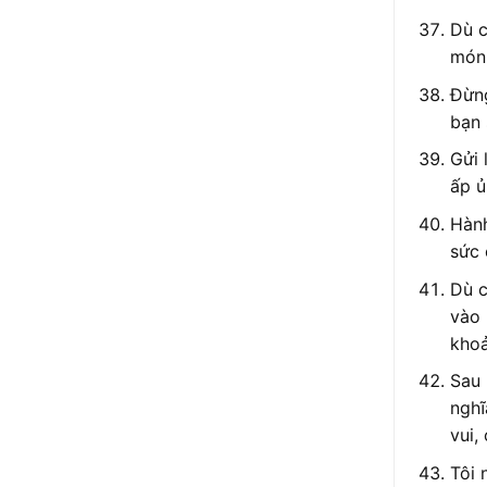
Dù c
món
Đừng
bạn 
Gửi 
ấp ủ
Hành
sức 
Dù c
vào 
khoả
Sau 
nghĩ
vui,
Tôi 