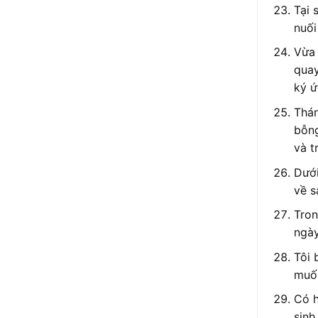
Tại 
nuối
Vừa 
quay
ký ứ
Thán
bỗng
và t
Dưới
về s
Tron
ngày
Tôi 
muốn
Có h
sinh