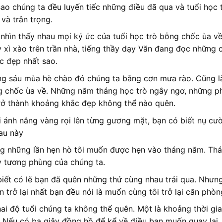
sao chúng ta đều luyến tiếc những điều đã qua và tuổi học 
 và trân trọng.
nhìn thấy nhau mọi ký ức của tuổi học trò bỗng chốc ùa về.
 xì xào trên trần nhà, tiếng thầy dạy Văn đang đọc những 
c đẹp nhất sao.
g sáu mùa hè chào đó chúng ta bằng cơn mưa rào. Cũng 
 chốc ùa về. Những năm tháng học trò ngây ngơ, những ph
rở thành khoảng khắc đẹp không thể nào quên.
 ánh nắng vàng rọi lên từng gương mặt, bạn có biết nụ cườ
au này
g những lần hẹn hò tôi muốn được hẹn vào tháng năm. Thán
 tương phùng của chúng ta.
biết có lẽ bạn đã quên những thứ cùng nhau trải qua. Nhưng
 trở lại nhất bạn đều nói là muốn cùng tôi trở lại căn phò
ai độ tuổi chúng ta không thể quên. Một là khoảng thời gian
. Nếu có ba giây đồng hồ để kể về điều bạn muốn quay lại, t