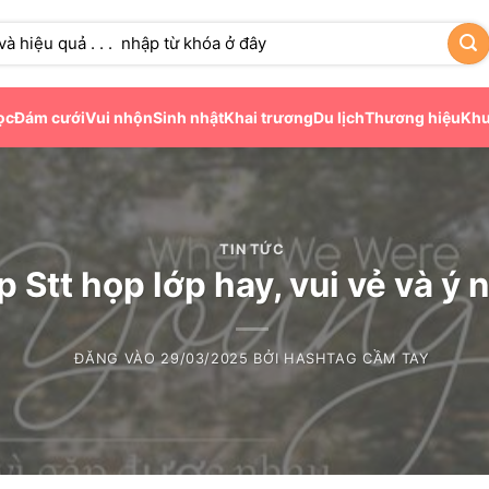
ọc
Đám cưới
Vui nhộn
Sinh nhật
Khai trương
Du lịch
Thương hiệu
Khu
TIN TỨC
 Stt họp lớp hay, vui vẻ và ý 
ĐĂNG VÀO
29/03/2025
BỞI
HASHTAG CẦM TAY