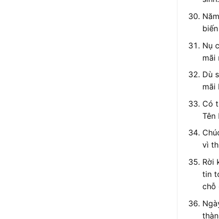
Năm 
biến
Nụ c
mãi 
Dù s
mãi 
Có t
Tên 
Chúc
vì t
Rời 
tin 
chỗ 
Ngày
thàn