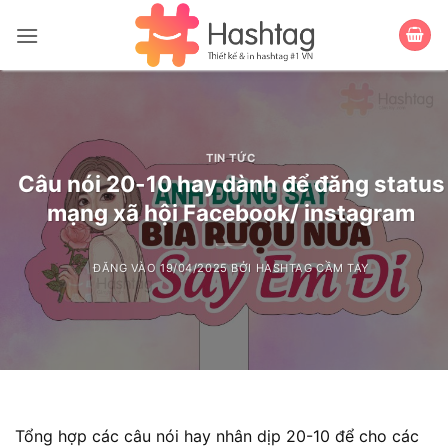
Bỏ
qua
nội
dung
TIN TỨC
Câu nói 20-10 hay dành để đăng status
mạng xã hội Facebook/ instagram
ĐĂNG VÀO
19/04/2025
BỞI
HASHTAG CẦM TAY
Tổng hợp các câu nói hay nhân dịp 20-10 để cho các