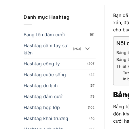
Bạn đã
Danh mục Hashtag
xắn, đ
cho buổ
Bảng tên đám cưới
(161)
Nội 
Hashtag cầm tay sự
(253)
kiện
Bảng t
Bảng t
Hashtag công ty
(206)
Thiết 
Tư 
Hashtag cuộc sống
(44)
In 
Hashtag du lịch
(57)
Bảng
Hashtag đám cưới
(79)
Bảng t
Hashtag họp lớp
(105)
đón kh
Hashtag khai trương
(40)
cưới ha