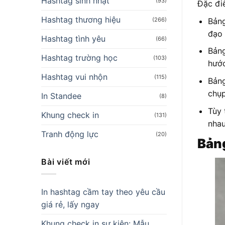
Hashtag sinh nhật
(93)
Đặc đi
Hashtag thương hiệu
(266)
Bảng
đạo 
Hashtag tình yêu
(66)
Bảng
Hashtag trường học
(103)
hước
Hashtag vui nhộn
(115)
Bảng
chụp
In Standee
(8)
Tùy 
Khung check in
(131)
nhau
Tranh động lực
(20)
Bảng
Bài viết mới
In hashtag cầm tay theo yêu cầu
giá rẻ, lấy ngay
Khung check in sự kiện: Mẫu