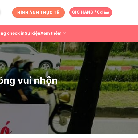
HÌNH ẢNH THỰC TẾ
GIỎ HÀNG /
0
₫
ng check in
Sự kiện
Xem thêm
hồng vui nhộn