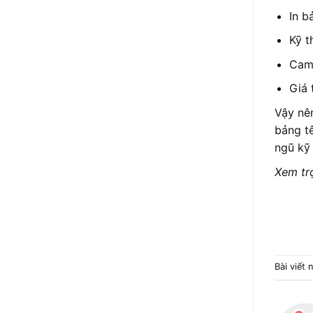
In b
Kỹ t
Cam 
Giá 
Vậy nê
bảng tê
ngũ kỹ 
Xem tr
Bài viết