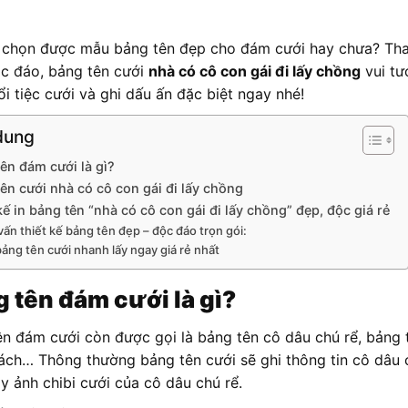
 chọn được mẫu bảng tên đẹp cho đám cưới hay chưa? Tha
ộc đáo, bảng tên cưới
nhà có cô con gái đi lấy chồng
vui tư
i tiệc cưới và ghi dấu ấn đặc biệt ngay nhé!
dung
ên đám cưới là gì?
ên cưới nhà có cô con gái đi lấy chồng
kế in bảng tên “nhà có cô con gái đi lấy chồng” đẹp, độc giá rẻ
vấn thiết kế bảng tên đẹp – độc đáo trọn gói:
bảng tên cưới nhanh lấy ngay giá rẻ nhất
 tên đám cưới là gì?
ên đám cưới còn được gọi là bảng tên cô dâu chú rể, bảng
ách… Thông thường bảng tên cưới sẽ ghi thông tin cô dâu 
y ảnh chibi cưới của cô dâu chú rể.