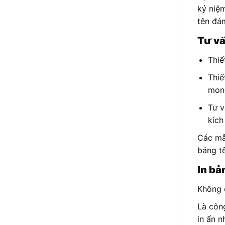
kỷ niệm
tên đá
Tư vấ
Thiế
Thiế
mon
Tư v
kích
Các mẫ
bảng tê
In bả
Không c
Là công
in ấn n