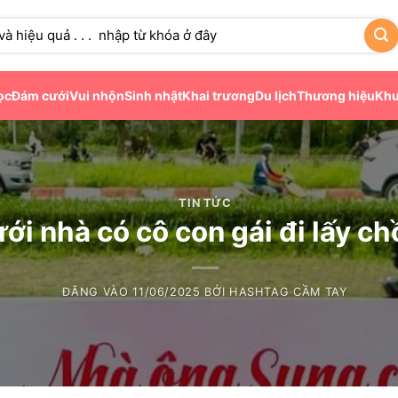
ọc
Đám cưới
Vui nhộn
Sinh nhật
Khai trương
Du lịch
Thương hiệu
Khu
TIN TỨC
ới nhà có cô con gái đi lấy c
ĐĂNG VÀO
11/06/2025
BỞI
HASHTAG CẦM TAY