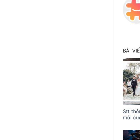
BÀI VI
Stt th
mời cướ