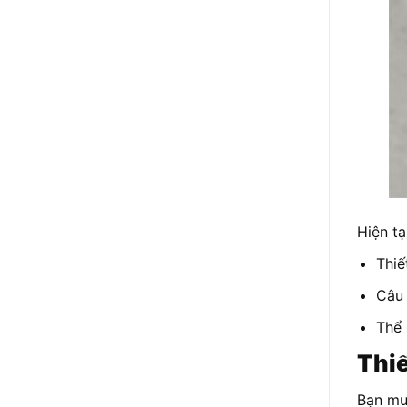
Hiện t
Thiế
Câu 
Thể 
Thiế
Bạn mu