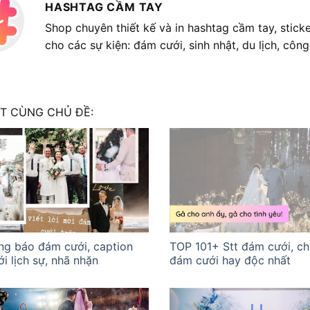
HASHTAG CẦM TAY
Shop chuyên thiết kế và in hashtag cầm tay, sticke
cho các sự kiện: đám cưới, sinh nhật, du lịch, công 
ẾT CÙNG CHỦ ĐỀ:
ông báo đám cưới, caption
TOP 101+ Stt đám cưới, c
i lịch sự, nhã nhặn
đám cưới hay độc nhất