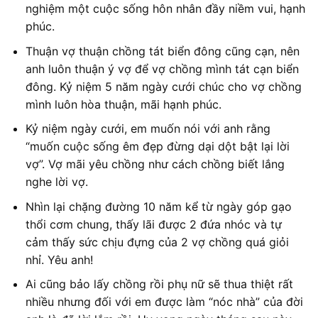
nghiệm một cuộc sống hôn nhân đầy niềm vui, hạnh
phúc.
Thuận vợ thuận chồng tát biển đông cũng cạn, nên
anh luôn thuận ý vợ để vợ chồng mình tát cạn biển
đông. Kỷ niệm 5 năm ngày cưới chúc cho vợ chồng
mình luôn hòa thuận, mãi hạnh phúc.
Kỷ niệm ngày cưới, em muốn nói với anh rằng
“muốn cuộc sống êm đẹp đừng dại dột bật lại lời
vợ”. Vợ mãi yêu chồng như cách chồng biết lắng
nghe lời vợ.
Nhìn lại chặng đường 10 năm kể từ ngày góp gạo
thổi cơm chung, thấy lãi được 2 đứa nhóc và tự
cảm thấy sức chịu đựng của 2 vợ chồng quá giỏi
nhỉ. Yêu anh!
Ai cũng bảo lấy chồng rồi phụ nữ sẽ thua thiệt rất
nhiều nhưng đối với em được làm “nóc nhà” của đời