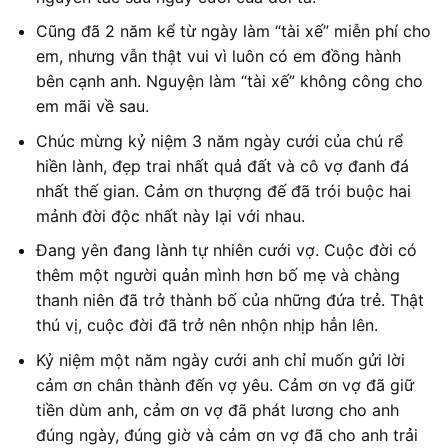
Cũng đã 2 năm kể từ ngày làm “tài xế” miễn phí cho
em, nhưng vẫn thật vui vì luôn có em đồng hành
bên cạnh anh. Nguyện làm “tài xế” không công cho
em mãi về sau.
Chúc mừng kỷ niệm 3 năm ngày cưới của chú rể
hiền lành, đẹp trai nhất quả đất và cô vợ đanh đá
nhất thế gian. Cảm ơn thượng đế đã trói buộc hai
mảnh đời độc nhất này lại với nhau.
Đang yên đang lành tự nhiên cưới vợ. Cuộc đời có
thêm một người quản mình hơn bố mẹ và chàng
thanh niên đã trở thành bố của những đứa trẻ. Thật
thú vị, cuộc đời đã trở nên nhộn nhịp hẳn lên.
Kỷ niệm một năm ngày cưới anh chỉ muốn gửi lời
cảm ơn chân thành đến vợ yêu. Cảm ơn vợ đã giữ
tiền dùm anh, cảm ơn vợ đã phát lương cho anh
đúng ngày, đúng giờ và cảm ơn vợ đã cho anh trải