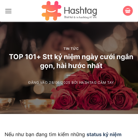
Bỏ
qua
nội
dung
TIN TỨC
TOP 101+ Stt kỷ niệm ngày cưới ngắn
gọn, hài hước nhất
ĐĂNG VÀO
28/06/2025
BỞI
HASHTAG CẦM TAY
Nếu như bạn đang tìm kiếm những
status kỷ niệm