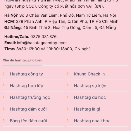
HCM
lấy ngay từ
1-2h
làm việc, khách tỉnh nhận hàng từ 1-3
ngày (Ship COD). Công ty có xuất hóa đơn VAT (8%).
Hà Nội
: Số 3 Châu Văn Liêm, Phú Đô, Nam Từ Liêm, Hà Nội
HCM
: 278 Phan Anh, P.Hiệp Tân, Q.Tân Phú, TP.Hồ Chí Minh
Đà Nẵng
: 45 Bình Thái 3, Hòa Thọ Đông, Cẩm Lệ, Đà Nẵng
Hotline/Zalo
: 0375.031.876
Email:
info@hashtagcamtay.com
Time
: 8h30-12h00 và 13h30-18h00, CN nghỉ
Chủ đề hashtag phổ biến
Hashtag công ty
Khung Check in
Hashtag họp lớp
Hashtag sự kiện
Hashtag trường học
Hashtag du học
Hashtag đám cưới
Hashtag là gì
Bảng tên đám cưới
Hashtag nha khoa