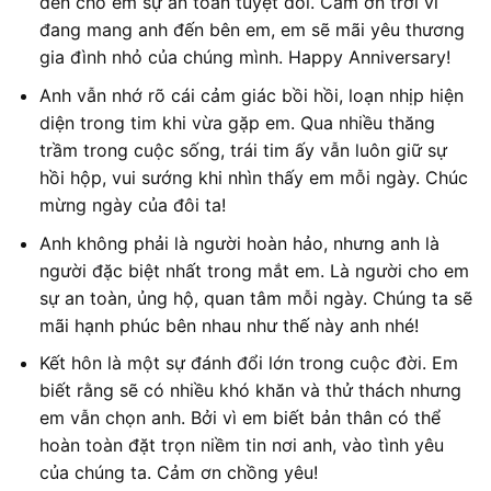
đến cho em sự an toàn tuyệt đối. Cảm ơn trời vì
đang mang anh đến bên em, em sẽ mãi yêu thương
gia đình nhỏ của chúng mình. Happy Anniversary!
Anh vẫn nhớ rõ cái cảm giác bồi hồi, loạn nhịp hiện
diện trong tim khi vừa gặp em. Qua nhiều thăng
trầm trong cuộc sống, trái tim ấy vẫn luôn giữ sự
hồi hộp, vui sướng khi nhìn thấy em mỗi ngày. Chúc
mừng ngày của đôi ta!
Anh không phải là người hoàn hảo, nhưng anh là
người đặc biệt nhất trong mắt em. Là người cho em
sự an toàn, ủng hộ, quan tâm mỗi ngày. Chúng ta sẽ
mãi hạnh phúc bên nhau như thế này anh nhé!
Kết hôn là một sự đánh đổi lớn trong cuộc đời. Em
biết rằng sẽ có nhiều khó khăn và thử thách nhưng
em vẫn chọn anh. Bởi vì em biết bản thân có thể
hoàn toàn đặt trọn niềm tin nơi anh, vào tình yêu
của chúng ta. Cảm ơn chồng yêu!